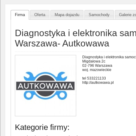
Firma
Oferta
Mapa dojazdu
Samochody
Galerie z
Diagnostyka i elektronika s
Warszawa- Autkowawa
Diagnostyka i elektronika sa
Migdałowa 2c
02-796 Warszawa
woj. mazowieckie
tel 533221133
http://autkowawa.pl
Kategorie firmy: