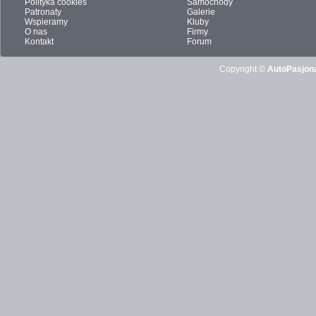
Polityka cookies
Samochody
Patronaty
Galerie
Wspieramy
Kluby
O nas
Firmy
Kontakt
Forum
Copyright ©
AutoPasjona