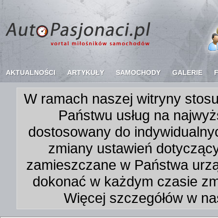
AKTUALNOŚCI
ARTYKUŁY
SAMOCHODY
GALERIE
W ramach naszej witryny stosu
Państwu usług na najwyż
dostosowany do indywidualnyc
zmiany ustawień dotycząc
zamieszczane w Państwa urz
dokonać w każdym czasie zmi
Więcej szczegółów w na