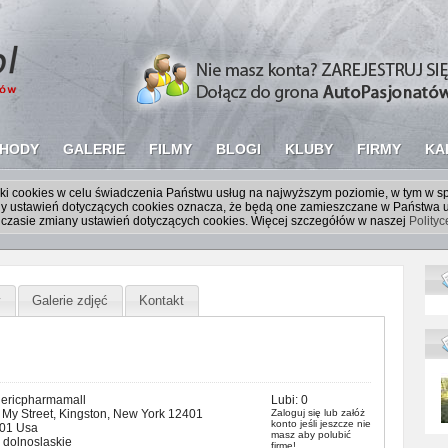
HODY
GALERIE
FILMY
BLOGI
KLUBY
FIRMY
KA
liki cookies w celu świadczenia Państwu usług na najwyższym poziomie, w tym w 
iany ustawień dotyczących cookies oznacza, że będą one zamieszczane w Państw
czasie zmiany ustawień dotyczących cookies. Więcej szczegółów w naszej
Polity
y
Galerie zdjęć
Kontakt
ericpharmamall
Lubi:
0
 My Street, Kingston, New York 12401
Zaloguj się
lub
załóż
konto
jeśli jeszcze nie
01 Usa
masz aby polubić
. dolnoslaskie
firmę!