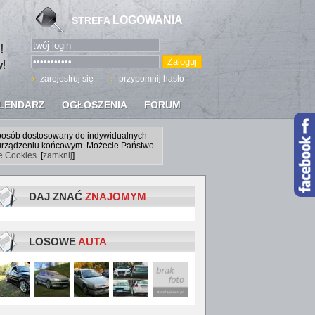
LOGOWANIA
STREFA
zarejestruj się
przypomnij hasło
LENDARZ
OGŁOSZENIA
FORUM
sposób dostosowany do indywidualnych
a urządzeniu końcowym. Możecie Państwo
ce Cookies
. [
zamknij
]
DAJ ZNAĆ
ZNAJOMYM
LOSOWE
AUTA