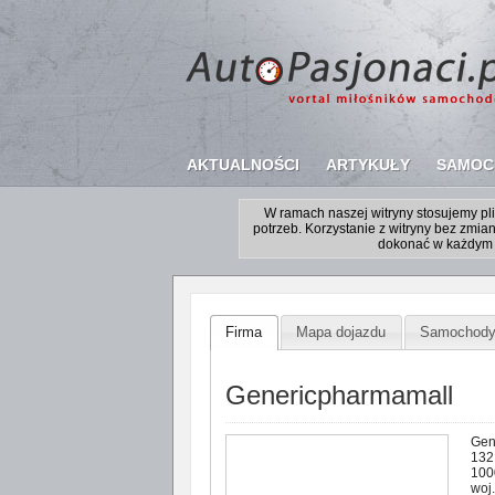
AKTUALNOŚCI
ARTYKUŁY
SAMOC
W ramach naszej witryny stosujemy p
potrzeb. Korzystanie z witryny bez zm
dokonać w każdym 
Firma
Mapa dojazdu
Samochod
Genericpharmamall
Gen
132
100
woj