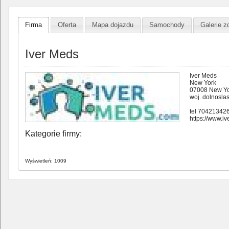
Firma
Oferta
Mapa dojazdu
Samochody
Galerie z
Iver Meds
Iver Meds
New York
07008 New Yo
woj. dolnosla
tel 70421342
https://www.i
Kategorie firmy:
Wyświetleń: 1009