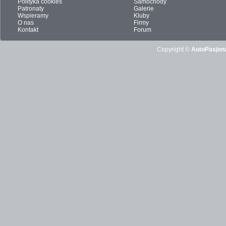
Polityka cookies
Samochody
Patronaty
Galerie
Wspieramy
Kluby
O nas
Firmy
Kontakt
Forum
Copyright ©
AutoPasjona