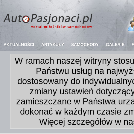
AKTUALNOŚCI
ARTYKUŁY
SAMOCHODY
GALERIE
W ramach naszej witryny stosu
Państwu usług na najwyż
dostosowany do indywidualnyc
zmiany ustawień dotycząc
zamieszczane w Państwa urz
dokonać w każdym czasie zmi
Więcej szczegółów w na