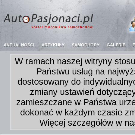
AKTUALNOŚCI
ARTYKUŁY
SAMOCHODY
GALERIE
W ramach naszej witryny stosu
Państwu usług na najwyż
dostosowany do indywidualnyc
zmiany ustawień dotycząc
zamieszczane w Państwa urz
dokonać w każdym czasie zmi
Więcej szczegółów w na