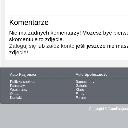
Komentarze
Nie ma żadnych komentarzy! Możesz być pierws
skomentuje to zdjęcie.
Zaloguj się
lub
załóż konto
jeśli jeszcze nie ma
zdjęcie!
Auto
Pasjonaci
Auto
Społeczność
Polityka cookies
Samochody
Patronaty
Galerie
Wspieramy
Kluby
O nas
Firmy
Kontakt
Forum
Copyright ©
AutoPasjona