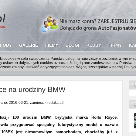
HODY
GALERIE
FILMY
BLOGI
KLUBY
FIRMY
KA
liki cookies w celu świadczenia Państwu usług na najwyższym poziomie, w tym w 
iany ustawień dotyczących cookies oznacza, że będą one zamieszczane w Państw
czasie zmiany ustawień dotyczących cookies. Więcej szczegółów w naszej
Polity
yce na urodziny BMW
wano: 2016-06-21, zamieścił:
redakcja2
kazji 100 urodzin BMW, brytyjska marka Rolls Royce,
wiła przygotować specjalny, futurystyczny model o nazwie
 103EX jest niesamowitym samochodem, chociażby już z