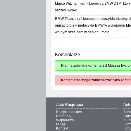
Marco Wittmann'em - kierowcą BMW DTM, który zd
szczęśliwców.
BMW Titan, czyli koncept motocykla idealny 
opisać projekt motocykla BMW w wykonaniu Meh
wolnym strzelcem w designu moto.
Komentarze
Nie ma żadnych komentarzy! Możesz być pie
Komentarze mogą zamieszczać tylko zareje
Auto
Pasjonaci
Aut
Polityka cookies
Sam
Patronaty
Gale
Wspieramy
Klub
O nas
Firm
Kontakt
For