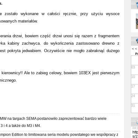
u.
07:
13:
e zostało wykonane w całości ręcznie, przy użyciu wysoce
lut
owanych materiałów.
13:
Per
Res
Tow
erania drzwi, bowiem część drzwi unosi się razem z fragmentem
per
styka kabiny zachwyca. do wykończenia zastosowano drewno z
med
you
< <
est pokryta jedwabiem. Oczywiście nie mogło zabraknąć dużego
For
P
htt
/me
lut
03
07:
- kierownicy!! Ale to zabieg celowy, bowiem 103EX jest pierwszym
Vap
10
Rev
icznego.
08:
17
08:
06:
24
08:
11:
31
06:
13:
MW na targach SEMA postanowiło zaprezentować bardzo wiele
09:
09:
3 i 4 a także do M3 i M4.
08:
htt
ion Edition to limitowana seria modelu powstałego we współpracy z
s/1