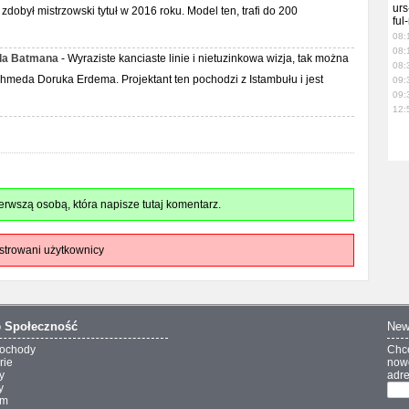
urs
obył mistrzowski tytuł w 2016 roku. Model ten, trafi do 200
ful
08:
08:
dla Batmana
- Wyraziste kanciaste linie i nietuzinkowa wizja, tak można
08:
meda Doruka Erdema. Projektant ten pochodzi z Istambułu i jest
09:
09:
12:
rwszą osobą, która napisze tutaj komentarz.
strowani użytkownicy
o
Społeczność
New
ochody
Chc
rie
nowo
y
adre
y
um