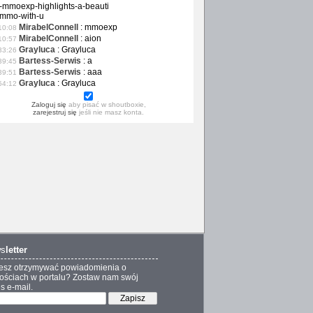
-mmoexp-highlights-a-beauti
-mmo-with-u
MirabelConnell
:
mmoexp
10:08
MirabelConnell
:
aion
10:57
Grayluca
:
Grayluca
33:26
Bartess-Serwis
:
a
39:45
Bartess-Serwis
:
aaa
39:51
Grayluca
:
Grayluca
54:12
Zaloguj się
aby pisać w shoutboxie,
zarejestruj się
jeśli nie masz konta.
s
letter
esz otrzymywać powiadomienia o
ściach w portalu? Zostaw nam swój
s e-mail.