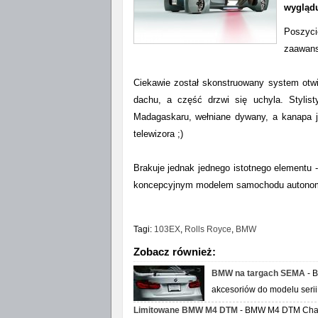
wygląd
Poszyci
zaawans
Ciekawie został skonstruowany system otwi
dachu, a część drzwi się uchyla. Styli
Madagaskaru, wełniane dywany, a kanapa j
telewizora ;)
Brakuje jednak jednego istotnego elementu 
koncepcyjnym modelem samochodu autonom
Tagi:
103EX
,
Rolls Royce
,
BMW
Zobacz również:
BMW na targach SEMA
- B
akcesoriów do modelu serii 
Limitowane BMW M4 DTM
- BMW M4 DTM Champ