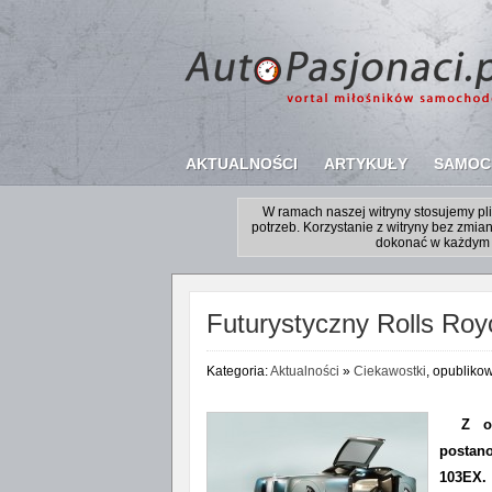
AKTUALNOŚCI
ARTYKUŁY
SAMOC
W ramach naszej witryny stosujemy p
potrzeb. Korzystanie z witryny bez zm
dokonać w każdym 
Futurystyczny Rolls Ro
Kategoria:
Aktualności
»
Ciekawostki
, opubliko
Z o
postano
103EX.