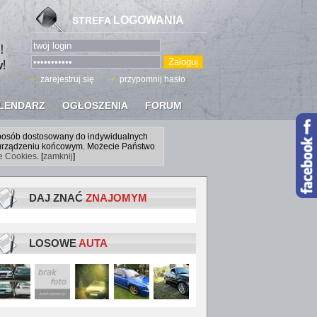
LOGOWANIA
STREFA
zarejestruj się
przypomnij hasło
LENDARZ
OGŁOSZENIA
FORUM
sposób dostosowany do indywidualnych
a urządzeniu końcowym. Możecie Państwo
ce Cookies
. [
zamknij
]
DAJ ZNAĆ
ZNAJOMYM
LOSOWE
AUTA