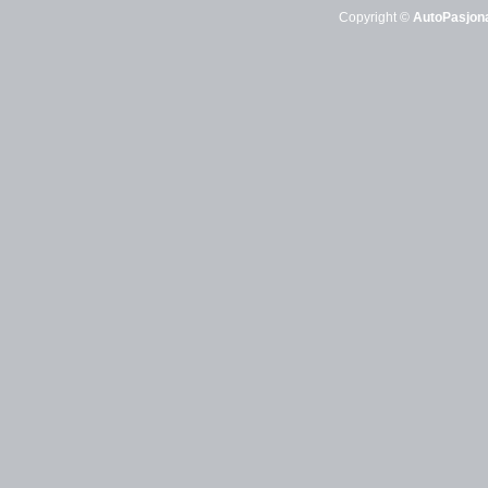
Copyright ©
AutoPasjona