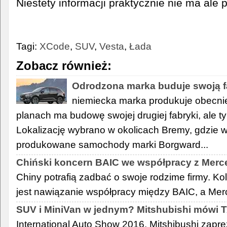
Niestety informacji praktycznie nie ma ale p
Tagi:
XCode
,
SUV
,
Vesta
,
Łada
Zobacz również:
Odrodzona marka buduje swoją f
niemiecka marka produkuje obecni
planach ma budowę swojej drugiej fabryki, ale
Lokalizację wybrano w okolicach Bremy, gdzie w
produkowane samochody marki Borgward...
Chiński koncern BAIC we współpracy z Mer
Chiny potrafią zadbać o swoje rodzime firmy. K
jest nawiązanie współpracy między BAIC, a Me
SUV i MiniVan w jednym? Mitshubishi mówi 
International Auto Show 2016, Mitshibushi zapre