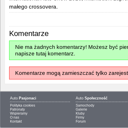
małego crossovera.
Komentarze
Nie ma żadnych komentarzy! Możesz być pier
napisze tutaj komentarz.
Komentarze mogą zamieszczać tylko zarejest
Auto
Pasjonaci
Auto
Społeczność
Polityka cookies
Samochody
Patronaty
Galerie
Wspieramy
Kluby
O nas
Firmy
Kontakt
Forum