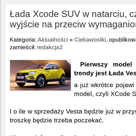
Łada Xcode SUV w natarciu, cz
wyjście na przeciw wymagani
Kategoria:
Aktualności
»
Ciekawostki
, opubliko
zamieścił:
redakcja2
Pierwszy model 
trendy jest Łada Ves
a już wkrótce pojawi
model, czyli XCode 
I o ile w sprzedaży Vesta będzie już w prz
troszkę będzie trzeba poczekać.