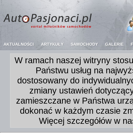
AKTUALNOŚCI
ARTYKUŁY
SAMOCHODY
GALERIE
W ramach naszej witryny stosu
Państwu usług na najwyż
dostosowany do indywidualnyc
zmiany ustawień dotycząc
zamieszczane w Państwa urz
dokonać w każdym czasie zmi
Więcej szczegółów w na