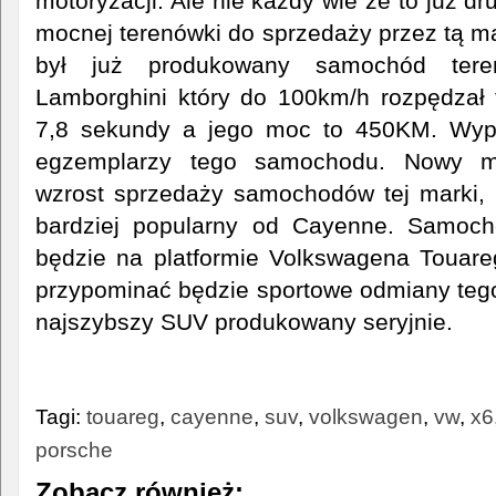
motoryzacji. Ale nie każdy wie że to już 
mocnej terenówki do sprzedaży przez tą m
był już produkowany samochód ter
Lamborghini który do 100km/h rozpędzał 
7,8 sekundy a jego moc to 450KM. Wy
egzemplarzy tego samochodu. Nowy 
wzrost sprzedaży samochodów tej marki, 
bardziej popularny od Cayenne. Samoc
będzie na platformie Volkswagena Touare
przypominać będzie sportowe odmiany teg
najszybszy SUV produkowany seryjnie.
Tagi:
touareg
,
cayenne
,
suv
,
volkswagen
,
vw
,
x6
porsche
Zobacz również: