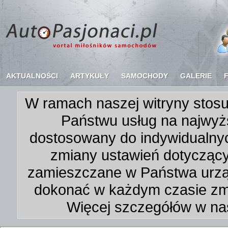
AKTUALNOŚCI
ARTYKUŁY
SAMOCHODY
GALERIE
W ramach naszej witryny stosu
Państwu usług na najwyż
dostosowany do indywidualnyc
zmiany ustawień dotycząc
zamieszczane w Państwa urz
dokonać w każdym czasie zmi
Więcej szczegółów w na