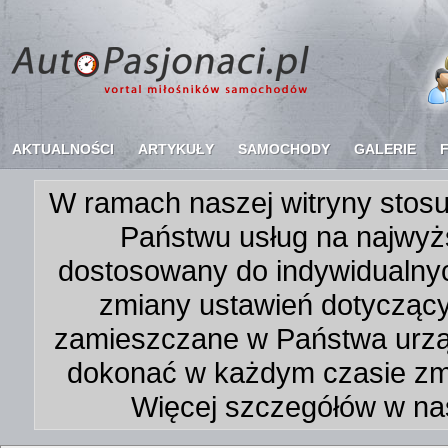
AKTUALNOŚCI
ARTYKUŁY
SAMOCHODY
GALERIE
W ramach naszej witryny stosu
Państwu usług na najwyż
dostosowany do indywidualnyc
zmiany ustawień dotycząc
zamieszczane w Państwa urz
dokonać w każdym czasie zmi
Więcej szczegółów w na