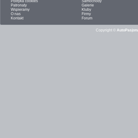
Polityka cookies
Samochody
Patronaty
Galerie
Wspieramy
Kluby
O nas
Firmy
Kontakt
Forum
Copyright ©
AutoPasjona