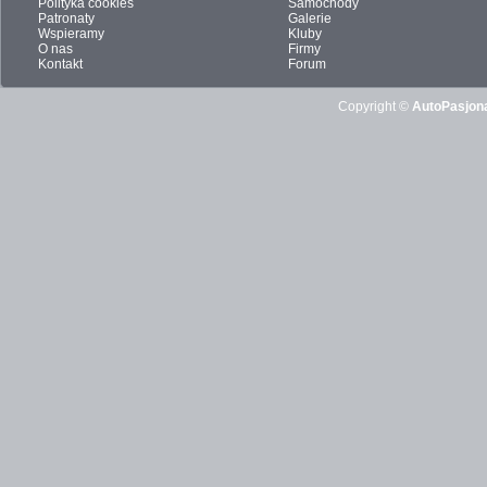
Polityka cookies
Samochody
Patronaty
Galerie
Wspieramy
Kluby
O nas
Firmy
Kontakt
Forum
Copyright ©
AutoPasjona