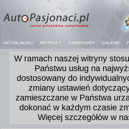
AKTUALNOŚCI
ARTYKUŁY
SAMOCHODY
GALERIE
W ramach naszej witryny stosu
Państwu usług na najwyż
dostosowany do indywidualnyc
zmiany ustawień dotycząc
zamieszczane w Państwa urz
dokonać w każdym czasie zmi
Więcej szczegółów w na