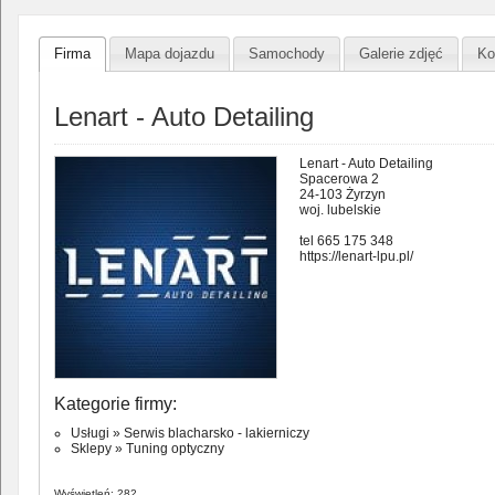
Firma
Mapa dojazdu
Samochody
Galerie zdjęć
Ko
Lenart - Auto Detailing
Lenart - Auto Detailing
Spacerowa 2
24-103 Żyrzyn
woj. lubelskie
tel 665 175 348
https://lenart-lpu.pl/
Kategorie firmy:
Usługi
»
Serwis blacharsko - lakierniczy
Sklepy
»
Tuning optyczny
Wyświetleń: 282