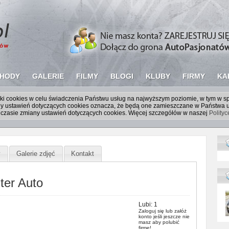
HODY
GALERIE
FILMY
BLOGI
KLUBY
FIRMY
KA
liki cookies w celu świadczenia Państwu usług na najwyższym poziomie, w tym w 
iany ustawień dotyczących cookies oznacza, że będą one zamieszczane w Państw
czasie zmiany ustawień dotyczących cookies. Więcej szczegółów w naszej
Polity
y
Galerie zdjęć
Kontakt
ter Auto
Lubi:
1
Zaloguj się
lub
załóż
konto
jeśli jeszcze nie
masz aby polubić
firmę!