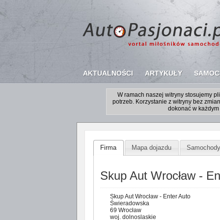
AKTUALNOŚCI
ARTYKUŁY
SAMOC
W ramach naszej witryny stosujemy p
potrzeb. Korzystanie z witryny bez zm
dokonać w każdym 
Firma
Mapa dojazdu
Samochod
Skup Aut Wrocław - En
Skup Aut Wrocław - Enter Auto
Świeradowska
69 Wrocław
woj. dolnoslaskie