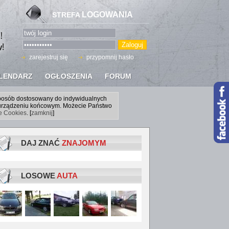
LOGOWANIA
STREFA
zarejestruj się
przypomnij hasło
LENDARZ
OGŁOSZENIA
FORUM
sposób dostosowany do indywidualnych
a urządzeniu końcowym. Możecie Państwo
ce Cookies
. [
zamknij
]
DAJ ZNAĆ
ZNAJOMYM
LOSOWE
AUTA