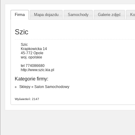
Firma
Mapa dojazdu
Samochody
Galerie zdjęć
Ko
Szic
Szic
Krapkowicka 14
45-772 Opole
woj. opolskie
tel 774086680
http://www.szic.kia.pl
Kategorie firmy:
Sklepy
»
Salon Samochodowy
Wyświetleń: 2147