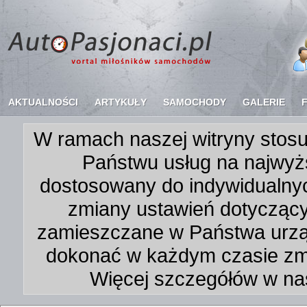
AKTUALNOŚCI
ARTYKUŁY
SAMOCHODY
GALERIE
W ramach naszej witryny stosu
Państwu usług na najwyż
dostosowany do indywidualnyc
zmiany ustawień dotycząc
zamieszczane w Państwa urz
dokonać w każdym czasie zmi
Więcej szczegółów w na