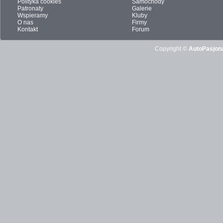
Polityka cookies
Samochody
Patronaty
Galerie
Wspieramy
Kluby
O nas
Firmy
Kontakt
Forum
Copyright ©
AutoPasjona