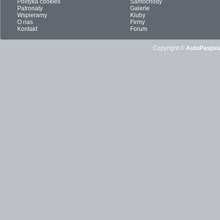
Polityka cookies
Samochody
Patronaty
Galerie
Wspieramy
Kluby
O nas
Firmy
Kontakt
Forum
Copyright ©
AutoPasjona