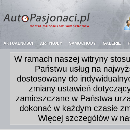
AKTUALNOŚCI
ARTYKUŁY
SAMOCHODY
GALERIE
W ramach naszej witryny stosu
Państwu usług na najwyż
dostosowany do indywidualnyc
zmiany ustawień dotycząc
zamieszczane w Państwa urz
dokonać w każdym czasie zmi
Więcej szczegółów w na