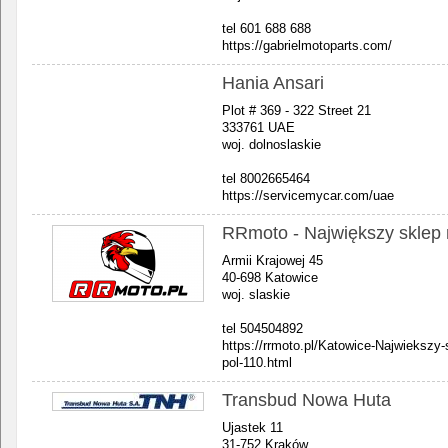
tel 601 688 688
https://gabrielmotoparts.com/
Hania Ansari
Plot # 369 - 322 Street 21
333761 UAE
woj. dolnoslaskie
tel 8002665464
https://servicemycar.com/uae
RRmoto - Największy sklep
Armii Krajowej 45
40-698 Katowice
woj. slaskie
tel 504504892
https://rrmoto.pl/Katowice-Najwieksz
pol-110.html
Transbud Nowa Huta
Ujastek 11
31-752 Kraków