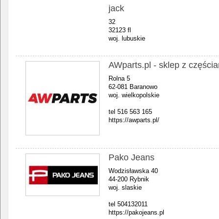
jack
32
32123 fl
woj. lubuskie
AWparts.pl - sklep z częśc
Rolna 5
62-081 Baranowo
woj. wielkopolskie
tel 516 563 165
https://awparts.pl/
Pako Jeans
Wodzisławska 40
44-200 Rybnik
woj. slaskie
tel 504132011
https://pakojeans.pl