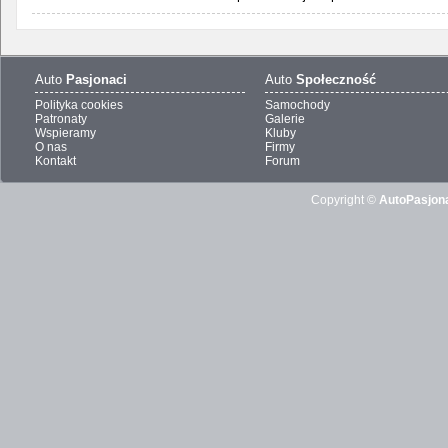
Auto
Pasjonaci
Auto
Społeczność
Polityka cookies
Samochody
Patronaty
Galerie
Wspieramy
Kluby
O nas
Firmy
Kontakt
Forum
Copyright ©
AutoPasjona