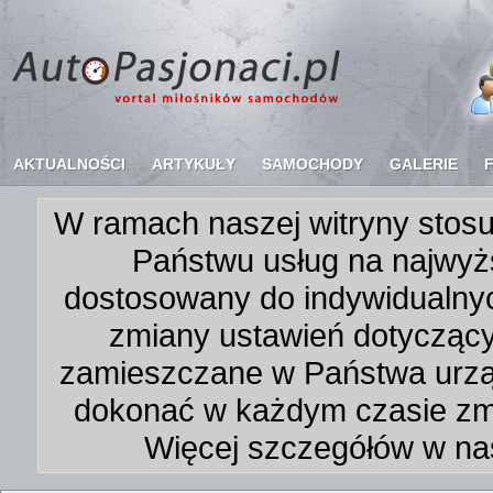
AKTUALNOŚCI
ARTYKUŁY
SAMOCHODY
GALERIE
W ramach naszej witryny stosu
Państwu usług na najwyż
dostosowany do indywidualnyc
zmiany ustawień dotycząc
zamieszczane w Państwa urz
dokonać w każdym czasie zmi
Więcej szczegółów w na