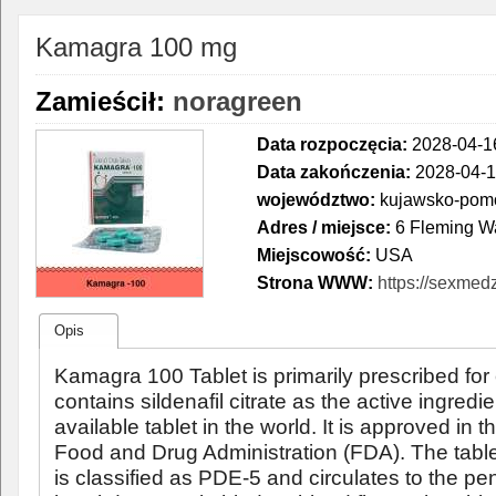
Kamagra 100 mg
Zamieścił:
noragreen
Data rozpoczęcia:
2028-04-16
Data zakończenia:
2028-04-1
województwo:
kujawsko-pomo
Adres / miejsce:
6 Fleming W
Miejscowość:
USA
Strona WWW:
https://sexme
Opis
Kamagra 100 Tablet is primarily prescribed for e
contains sildenafil citrate as the active ingredie
available tablet in the world. It is approved in 
Food and Drug Administration (FDA). The tablet
is classified as PDE-5 and circulates to the p