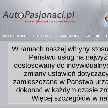
AKTUALNOŚCI
ARTYKUŁY
SAMOCHODY
GALERIE
W ramach naszej witryny stosu
Państwu usług na najwyż
dostosowany do indywidualnyc
zmiany ustawień dotycząc
zamieszczane w Państwa urz
dokonać w każdym czasie zmi
Więcej szczegółów w na