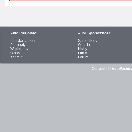
Auto
Pasjonaci
Auto
Społeczność
Polityka cookies
Samochody
Patronaty
Galerie
Wspieramy
Kluby
O nas
Firmy
Kontakt
Forum
Copyright ©
AutoPasjona