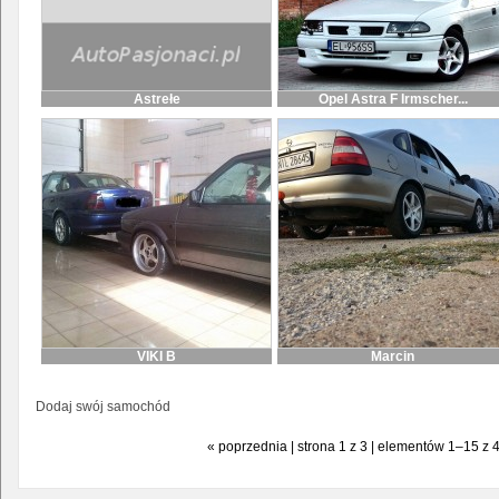
Astrełe
Opel Astra F Irmscher...
VIKI B
Marcin
Dodaj swój samochód
« poprzednia | strona 1 z 3 | elementów 1–15 z 