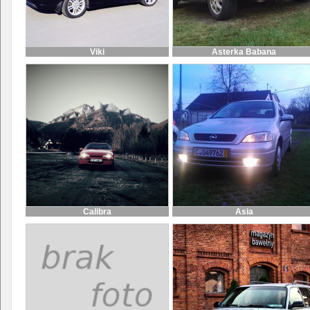
Viki
Asterka Babana
Calibra
Asia