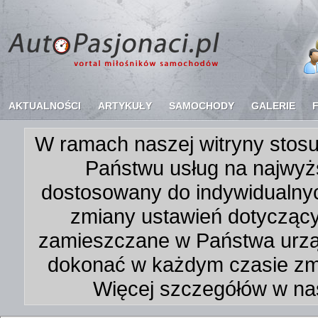
AKTUALNOŚCI
ARTYKUŁY
SAMOCHODY
GALERIE
W ramach naszej witryny stosu
Państwu usług na najwyż
dostosowany do indywidualnyc
zmiany ustawień dotycząc
zamieszczane w Państwa urz
dokonać w każdym czasie zmi
Więcej szczegółów w na