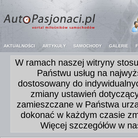
AKTUALNOŚCI
ARTYKUŁY
SAMOCHODY
GALERIE
W ramach naszej witryny stosu
Państwu usług na najwyż
dostosowany do indywidualnyc
zmiany ustawień dotycząc
zamieszczane w Państwa urz
dokonać w każdym czasie zmi
Więcej szczegółów w na