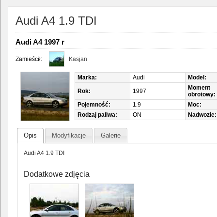
Audi A4 1.9 TDI
Audi A4 1997 r
Zamieścił:
Kasjan
Marka:
Audi
Model:
Moment
Rok:
1997
obrotowy:
Pojemność:
1.9
Moc:
Rodzaj paliwa:
ON
Nadwozie:
Opis
Modyfikacje
Galerie
Audi A4 1.9 TDI
Dodatkowe zdjęcia