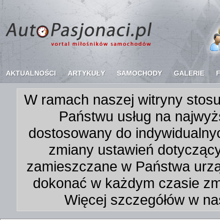
AKTUALNOŚCI
ARTYKUŁY
SAMOCHODY
GALERIE
W ramach naszej witryny stosu
Państwu usług na najwyż
dostosowany do indywidualnyc
zmiany ustawień dotycząc
zamieszczane w Państwa urz
dokonać w każdym czasie zmi
Więcej szczegółów w na