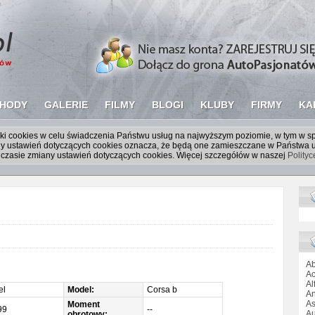
HODY
GALERIE
FILMY
BLOGI
KLUBY
FIRMY
KA
liki cookies w celu świadczenia Państwu usług na najwyższym poziomie, w tym w 
iany ustawień dotyczących cookies oznacza, że będą one zamieszczane w Państw
czasie zmiany ustawień dotyczących cookies. Więcej szczegółów w naszej
Polity
Ab
Ac
Al
el
Model:
Corsa b
An
As
Moment
99
--
Au
obrotowy: