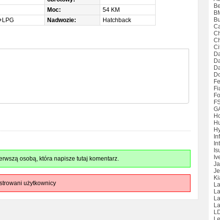
Be
Moc:
54 KM
B
Bu
+LPG
Nadwozie:
Hatchback
Ca
Ch
Ch
Ci
Da
D
Da
D
Fe
Fi
Fo
F
G
H
H
Hy
Inf
Int
Is
Iv
rwszą osobą, która napisze tutaj komentarz.
Ja
Je
Ki
strowani użytkownicy
La
La
L
La
L
Le