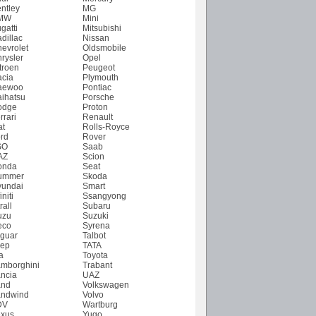
ntley
MG
MW
Mini
gatti
Mitsubishi
dillac
Nissan
evrolet
Oldsmobile
rysler
Opel
troen
Peugeot
cia
Plymouth
aewoo
Pontiac
ihatsu
Porsche
odge
Proton
rrari
Renault
at
Rolls-Royce
rd
Rover
SO
Saab
AZ
Scion
onda
Seat
ummer
Skoda
undai
Smart
initi
Ssangyong
rall
Subaru
uzu
Suzuki
eco
Syrena
guar
Talbot
ep
TATA
a
Toyota
mborghini
Trabant
ncia
UAZ
and
Volkswagen
ndwind
Volvo
DV
Wartburg
xus
Yugo