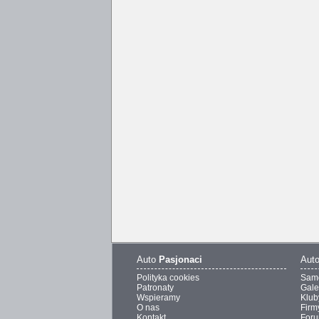
Auto
Pasjonaci
Aut
Polityka cookies
Sam
Patronaty
Gale
Wspieramy
Klub
O nas
Firm
Kontakt
For