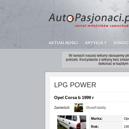
AKTUALNOŚCI
ARTYKUŁY
SAMOC
W ramach naszej witryny stosujemy p
potrzeb. Korzystanie z witryny bez zm
dokonać w każdym 
LPG POWER
Opel Corsa b 1999 r
Zamieścił:
ShowFatality
Marka:
Op
Rok:
19