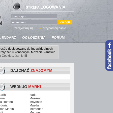
LOGOWANIA
STREFA
zarejestruj się
przypomnij hasło
LENDARZ
OGŁOSZENIA
FORUM
sposób dostosowany do indywidualnych
a urządzeniu końcowym. Możecie Państwo
ce Cookies
. [
zamknij
]
DAJ ZNAĆ
ZNAJOMYM
WEDŁUG
MARKI
arth
Łada
ura
Maserati
fa Romeo
Maybach
doria
Mazda
ton Martin
Mercedes
di
Mercury