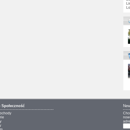
Li
Lo
o
Społeczność
New
ochody
Chc
rie
nowo
y
adre
y
um