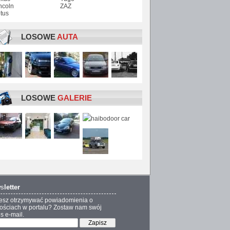
ncoln
ZAZ
tus
LOSOWE
AUTA
LOSOWE
GALERIE
s
letter
esz otrzymywać powiadomienia o
ściach w portalu? Zostaw nam swój
s e-mail.