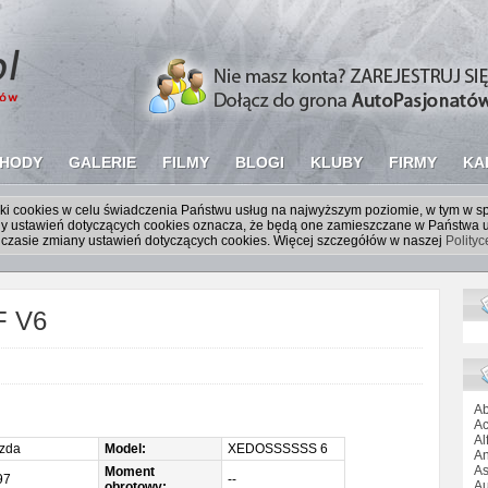
HODY
GALERIE
FILMY
BLOGI
KLUBY
FIRMY
KA
liki cookies w celu świadczenia Państwu usług na najwyższym poziomie, w tym w 
iany ustawień dotyczących cookies oznacza, że będą one zamieszczane w Państw
czasie zmiany ustawień dotyczących cookies. Więcej szczegółów w naszej
Polity
F V6
Ab
Ac
Al
zda
Model:
XEDOSSSSSS 6
An
As
Moment
97
--
Au
obrotowy: