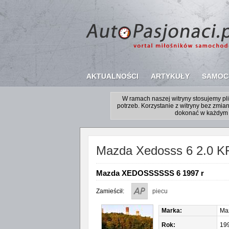
AKTUALNOŚCI
ARTYKUŁY
SAMOC
W ramach naszej witryny stosujemy p
potrzeb. Korzystanie z witryny bez zm
dokonać w każdym 
Mazda Xedosss 6 2.0 K
Mazda XEDOSSSSSS 6 1997 r
Zamieścił:
piecu
Marka:
Ma
Rok:
19