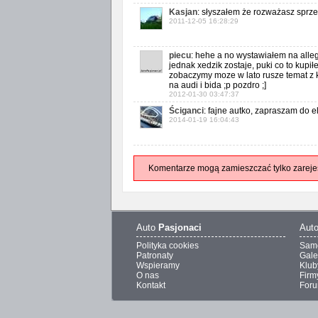
Kasjan
: słyszałem że rozważasz sprze
2011-12-05 16:28:29
piecu
: hehe a no wystawiałem na allegr
jednak xedzik zostaje, puki co to kupił
zobaczymy moze w lato rusze temat z 
na audi i bida ;p pozdro ;]
2012-01-30 03:47:37
Ściganci
: fajne autko, zapraszam do eli
2014-01-19 16:04:43
Komentarze mogą zamieszczać tylko zareje
Auto
Pasjonaci
Aut
Polityka cookies
Sam
Patronaty
Gale
Wspieramy
Klub
O nas
Firm
Kontakt
For