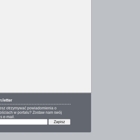
s
letter
esz otrzymywać powiadomienia o
ściach w portalu? Zostaw nam swój
s e-mail.