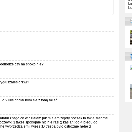
Li
Lo
 podłodze czy na spokojnie?
ygłuszałeś drzwi?
0.o ? Nie chciał bym sie z tobą mijać
matami z tego co widzialem jak mialem zdjety boczek to takie srebrne
zewki :] takze spokojnie nic nie razi ;) kasjan: do 4 biegu do
che wyprzedzalem i wiesz :D trzeba bylo ostroznie hehe ;]