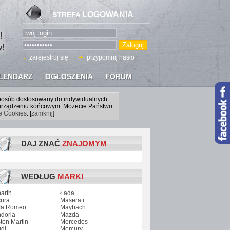
LOGOWANIA
STREFA
zarejestruj się
przypomnij hasło
LENDARZ
OGŁOSZENIA
FORUM
sposób dostosowany do indywidualnych
a urządzeniu końcowym. Możecie Państwo
ce Cookies
. [
zamknij
]
DAJ ZNAĆ
ZNAJOMYM
WEDŁUG
MARKI
arth
Łada
ura
Maserati
fa Romeo
Maybach
doria
Mazda
ton Martin
Mercedes
di
Mercury