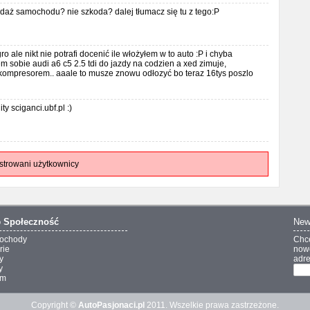
daż samochodu? nie szkoda? dalej tłumacz się tu z tego:P
o ale nikt nie potrafi docenić ile włożyłem w to auto :P i chyba
em sobie audi a6 c5 2.5 tdi do jazdy na codzien a xed zimuje,
kompresorem.. aaale to musze znowu odłozyć bo teraz 16tys poszlo
ty sciganci.ubf.pl :)
strowani użytkownicy
o
Społeczność
New
ochody
Chc
rie
nowo
y
adre
y
um
Copyright ©
AutoPasjonaci.pl
2011. Wszelkie prawa zastrzeżone.