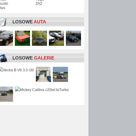
ncoln
ZAZ
tus
LOSOWE
AUTA
LOSOWE
GALERIE