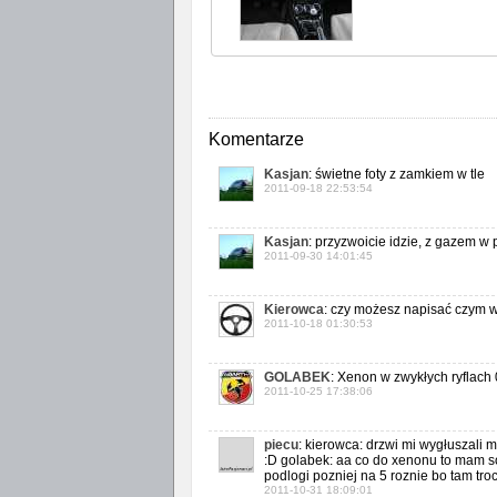
Komentarze
Kasjan
: świetne foty z zamkiem w tle
2011-09-18 22:53:54
Kasjan
: przyzwoicie idzie, z gazem w
2011-09-30 14:01:45
Kierowca
: czy możesz napisać czym w
2011-10-18 01:30:53
GOLABEK
: Xenon w zwykłych ryflach 
2011-10-25 17:38:06
piecu
: kierowca: drzwi mi wygłuszali 
:D golabek: aa co do xenonu to mam soc
podlogi pozniej na 5 roznie bo tam tro
2011-10-31 18:09:01