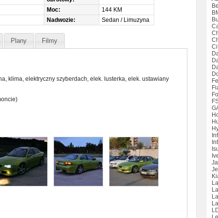
Be
Moc:
144 KM
B
Bu
Nadwozie:
Sedan / Limuzyna
Ca
Ch
Ch
Plany
Filmy
Ci
Da
D
Da
D
 klima, elektryczny szyberdach, elek. lusterka, elek. ustawiany
Fe
Fi
Fo
moncie)
F
G
H
H
Hy
Inf
Int
Is
Iv
Ja
Je
Ki
La
La
L
La
L
Le