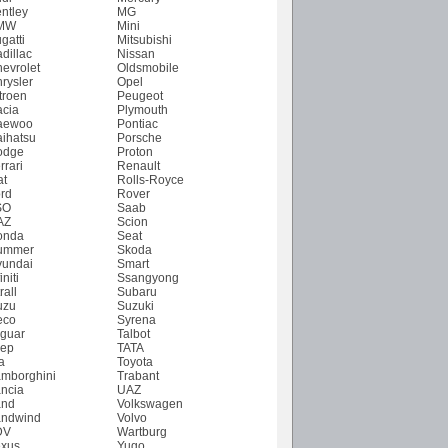
ntley
MG
MW
Mini
gatti
Mitsubishi
dillac
Nissan
evrolet
Oldsmobile
rysler
Opel
troen
Peugeot
cia
Plymouth
aewoo
Pontiac
ihatsu
Porsche
odge
Proton
rrari
Renault
at
Rolls-Royce
rd
Rover
SO
Saab
AZ
Scion
onda
Seat
ummer
Skoda
undai
Smart
initi
Ssangyong
rall
Subaru
uzu
Suzuki
eco
Syrena
guar
Talbot
ep
TATA
a
Toyota
mborghini
Trabant
ncia
UAZ
and
Volkswagen
ndwind
Volvo
DV
Wartburg
xus
Yugo