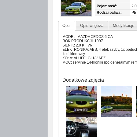
Pojemność:
2.0
Rodzaj paliwa:
Pb
Opis
Opis wnętrza
Modyfikacje
MODEL: MAZDA XEDOS 6 CA
ROK PRODUKCJI: 1997
SILNIK: 2.0 KF V6
ELEKTRONIKA: ABS, 4 elek szyby, 1x poducha,
fotel kierowcy.
KOŁA: ALUFELGI 18" AEZ
MOC: seryjnie 144koniki (po generalnym re
Dodatkowe zdjęcia