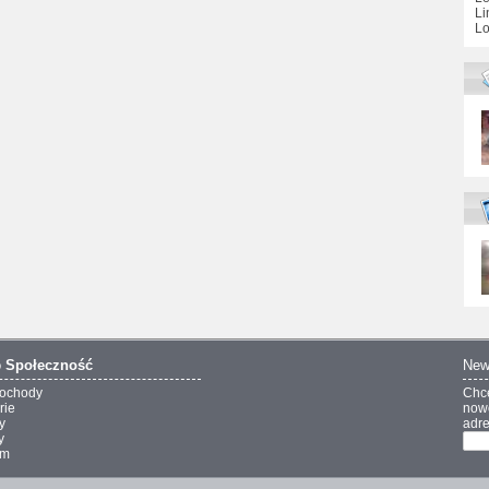
Li
Lo
o
Społeczność
New
ochody
Chc
rie
nowo
y
adre
y
um