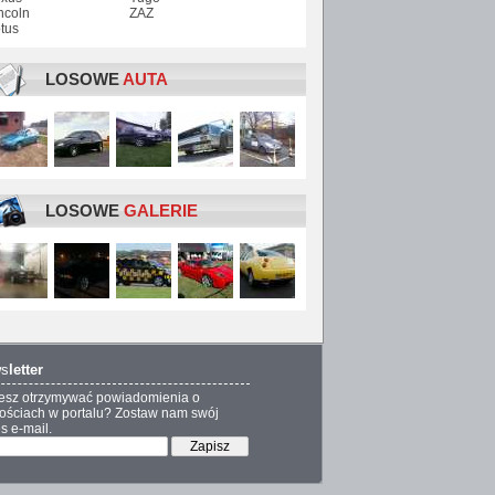
ncoln
ZAZ
tus
LOSOWE
AUTA
LOSOWE
GALERIE
s
letter
esz otrzymywać powiadomienia o
ściach w portalu? Zostaw nam swój
s e-mail.