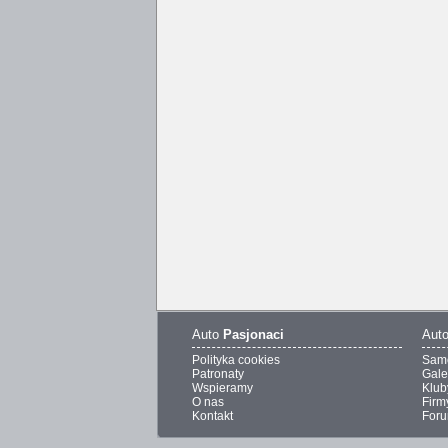
Auto
Pasjonaci
Aut
Polityka cookies
Sam
Patronaty
Gale
Wspieramy
Klub
O nas
Firm
Kontakt
For