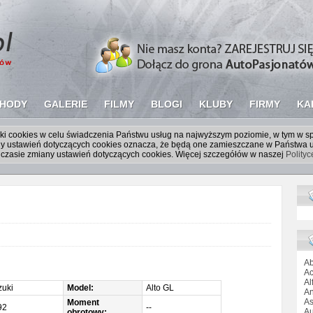
HODY
GALERIE
FILMY
BLOGI
KLUBY
FIRMY
KA
liki cookies w celu świadczenia Państwu usług na najwyższym poziomie, w tym w 
iany ustawień dotyczących cookies oznacza, że będą one zamieszczane w Państw
czasie zmiany ustawień dotyczących cookies. Więcej szczegółów w naszej
Polity
Ab
Ac
Al
uki
Model:
Alto GL
An
As
Moment
92
--
Au
obrotowy: