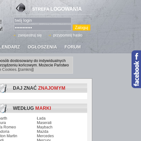
LOGOWANIA
STREFA
zarejestruj się
przypomnij hasło
LENDARZ
OGŁOSZENIA
FORUM
sposób dostosowany do indywidualnych
a urządzeniu końcowym. Możecie Państwo
ce Cookies
. [
zamknij
]
DAJ ZNAĆ
ZNAJOMYM
WEDŁUG
MARKI
arth
Łada
ura
Maserati
fa Romeo
Maybach
doria
Mazda
ton Martin
Mercedes
di
Mercury