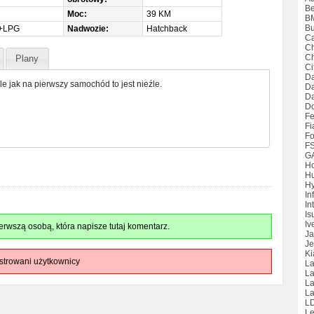
Be
Moc:
39 KM
B
Bu
+LPG
Nadwozie:
Hatchback
Ca
Ch
Ch
Plany
Ci
Da
 jak na pierwszy samochód to jest nieźle.
D
Da
D
Fe
Fi
Fo
F
G
H
H
Hy
Inf
Int
Is
Iv
rwszą osobą, która napisze tutaj komentarz.
Ja
Je
Ki
strowani użytkownicy
La
La
L
La
L
Le