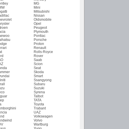
ntley
MG
MW
Mini
gatti
Mitsubishi
dillac
Nissan
evrolet
Oldsmobile
rysler
Opel
troen
Peugeot
cia
Plymouth
aewoo
Pontiac
ihatsu
Porsche
odge
Proton
rrari
Renault
at
Rolls-Royce
rd
Rover
SO
Saab
AZ
Scion
onda
Seat
ummer
Skoda
undai
Smart
initi
Ssangyong
rall
Subaru
uzu
Suzuki
eco
Syrena
guar
Talbot
ep
TATA
a
Toyota
mborghini
Trabant
ncia
UAZ
and
Volkswagen
ndwind
Volvo
DV
Wartburg
xus
Yugo