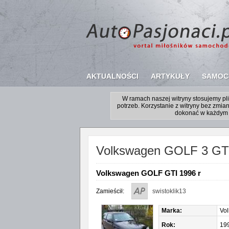
AKTUALNOŚCI
ARTYKUŁY
SAMOC
W ramach naszej witryny stosujemy p
potrzeb. Korzystanie z witryny bez zm
dokonać w każdym 
Volkswagen GOLF 3 GT
Volkswagen GOLF GTI 1996 r
Zamieścił:
swistoklik13
Marka:
Vo
Rok:
19