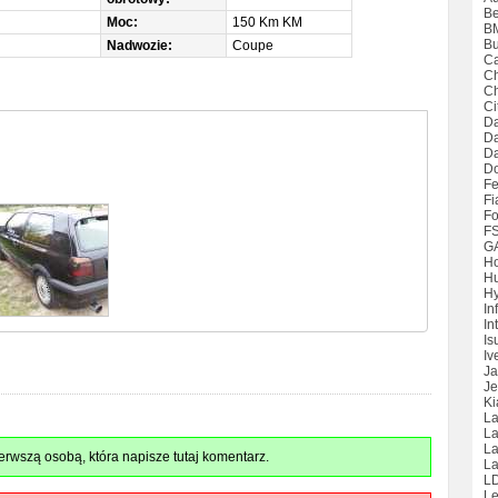
Be
Moc:
150 Km KM
B
Bu
Nadwozie:
Coupe
Ca
Ch
Ch
Ci
Da
D
Da
D
Fe
Fi
Fo
F
G
H
H
Hy
Inf
Int
Is
Iv
Ja
Je
Ki
La
La
L
rwszą osobą, która napisze tutaj komentarz.
La
L
Le