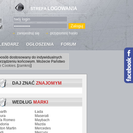
LOGOWANIA
STREFA
zarejestruj się
przypomnij hasło
LENDARZ
OGŁOSZENIA
FORUM
sposób dostosowany do indywidualnych
a urządzeniu końcowym. Możecie Państwo
ce Cookies
. [
zamknij
]
DAJ ZNAĆ
ZNAJOMYM
WEDŁUG
MARKI
arth
Łada
ura
Maserati
fa Romeo
Maybach
doria
Mazda
ton Martin
Mercedes
di
Mercury