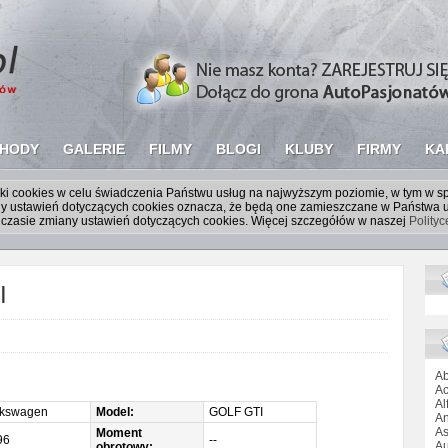
HODY
GALERIE
FILMY
BLOGI
KLUBY
FIRMY
KA
liki cookies w celu świadczenia Państwu usług na najwyższym poziomie, w tym w 
iany ustawień dotyczących cookies oznacza, że będą one zamieszczane w Państw
czasie zmiany ustawień dotyczących cookies. Więcej szczegółów w naszej
Polity
I
Ab
Ac
Al
lkswagen
Model:
GOLF GTI
An
As
Moment
96
--
Au
obrotowy: