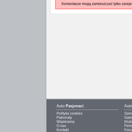
Komentarze mogą zamieszczać tylko zareje
Auto
Pasjonaci
Aut
Polityka cookies
Sam
Patronaty
Gale
Wspieramy
Klub
O nas
Firm
Kontakt
For