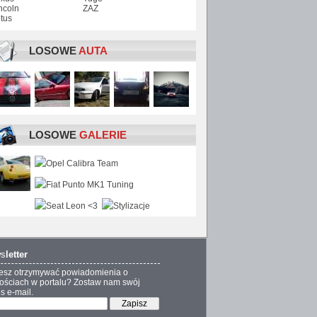
ncoln
ZAZ
tus
LOSOWE
AUTA
LOSOWE
GALERIE
s
letter
esz otrzymywać powiadomienia o
ściach w portalu? Zostaw nam swój
s e-mail.