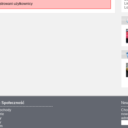
Li
strowani użytkownicy
Lo
o
Społeczność
New
ochody
Chc
rie
nowo
y
adre
y
um