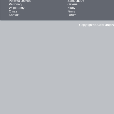
Polityka cookies
Samochody
Patronaty
Galerie
Wspieramy
Kluby
O nas
Firmy
Kontakt
Forum
Copyright ©
AutoPasjona