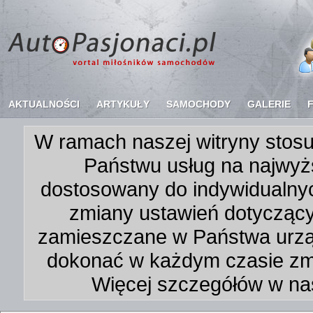
AKTUALNOŚCI
ARTYKUŁY
SAMOCHODY
GALERIE
W ramach naszej witryny stosu
Państwu usług na najwyż
dostosowany do indywidualnyc
zmiany ustawień dotycząc
zamieszczane w Państwa urz
dokonać w każdym czasie zmi
Więcej szczegółów w na