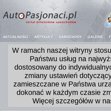
AKTUALNOŚCI
ARTYKUŁY
SAMOCHODY
GALERIE
W ramach naszej witryny stosu
Państwu usług na najwyż
dostosowany do indywidualnyc
zmiany ustawień dotycząc
zamieszczane w Państwa urz
dokonać w każdym czasie zmi
Więcej szczegółów w na