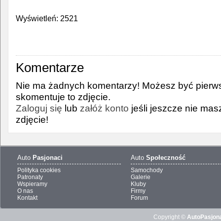
Wyświetleń: 2521
Komentarze
Nie ma żadnych komentarzy! Możesz być pierws
skomentuje to zdjęcie.
Zaloguj się
lub
załóż konto
jeśli jeszcze nie ma
zdjęcie!
Auto
Pasjonaci
Auto
Społeczność
Polityka cookies
Samochody
Patronaty
Galerie
Wspieramy
Kluby
O nas
Firmy
Kontakt
Forum
Copyright ©
AutoPasjona