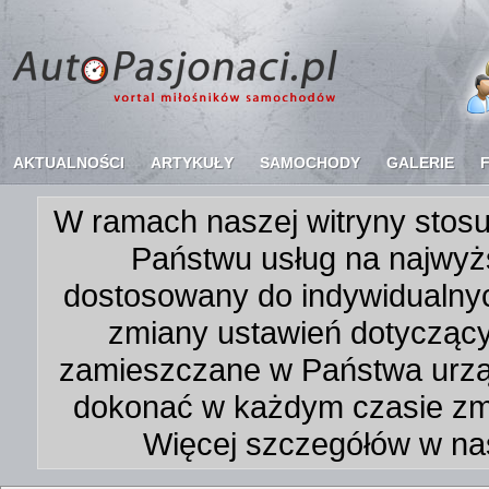
AKTUALNOŚCI
ARTYKUŁY
SAMOCHODY
GALERIE
W ramach naszej witryny stosu
Państwu usług na najwyż
dostosowany do indywidualnyc
zmiany ustawień dotycząc
zamieszczane w Państwa urz
dokonać w każdym czasie zmi
Więcej szczegółów w na