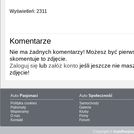
Wyświetleń: 2311
Komentarze
Nie ma żadnych komentarzy! Możesz być pierws
skomentuje to zdjęcie.
Zaloguj się
lub
załóż konto
jeśli jeszcze nie ma
zdjęcie!
Auto
Pasjonaci
Auto
Społeczność
Polityka cookies
Samochody
Patronaty
Galerie
Wspieramy
Kluby
O nas
Firmy
Kontakt
Forum
Copyright ©
AutoPasjona