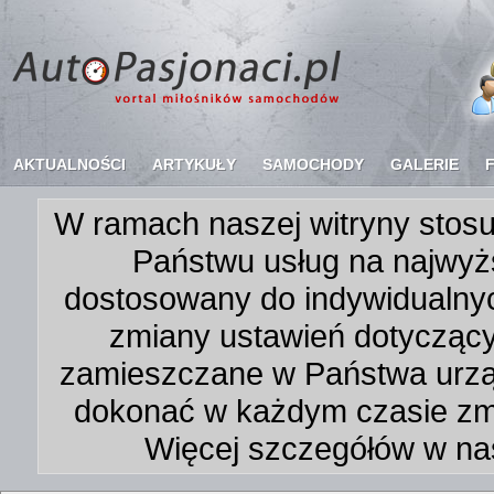
AKTUALNOŚCI
ARTYKUŁY
SAMOCHODY
GALERIE
W ramach naszej witryny stosu
Państwu usług na najwyż
dostosowany do indywidualnyc
zmiany ustawień dotycząc
zamieszczane w Państwa urz
dokonać w każdym czasie zmi
Więcej szczegółów w na