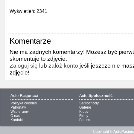
Wyświetleń: 2341
Komentarze
Nie ma żadnych komentarzy! Możesz być pierws
skomentuje to zdjęcie.
Zaloguj się
lub
załóż konto
jeśli jeszcze nie ma
zdjęcie!
Auto
Pasjonaci
Auto
Społeczność
Polityka cookies
Samochody
Patronaty
Galerie
Wspieramy
Kluby
O nas
Firmy
Kontakt
Forum
Copyright ©
AutoPasjona