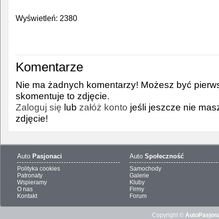
Wyświetleń: 2380
Komentarze
Nie ma żadnych komentarzy! Możesz być pierws
skomentuje to zdjęcie.
Zaloguj się
lub
załóż konto
jeśli jeszcze nie ma
zdjęcie!
Auto
Pasjonaci
Auto
Społeczność
Polityka cookies
Samochody
Patronaty
Galerie
Wspieramy
Kluby
O nas
Firmy
Kontakt
Forum
Copyright ©
AutoPasjona