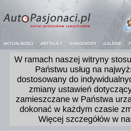
AKTUALNOŚCI
ARTYKUŁY
SAMOCHODY
GALERIE
W ramach naszej witryny stosu
Państwu usług na najwyż
dostosowany do indywidualnyc
zmiany ustawień dotycząc
zamieszczane w Państwa urz
dokonać w każdym czasie zmi
Więcej szczegółów w na