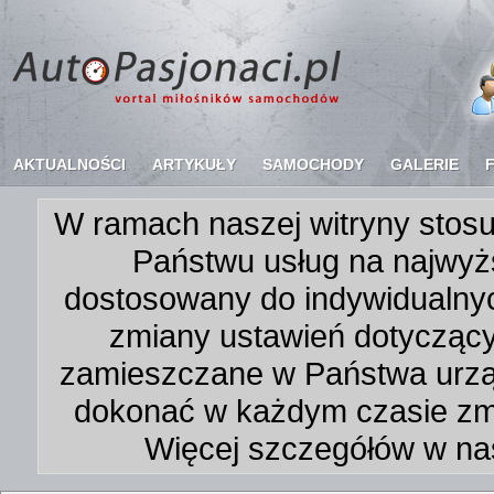
AKTUALNOŚCI
ARTYKUŁY
SAMOCHODY
GALERIE
W ramach naszej witryny stosu
Państwu usług na najwyż
dostosowany do indywidualnyc
zmiany ustawień dotycząc
zamieszczane w Państwa urz
dokonać w każdym czasie zmi
Więcej szczegółów w na