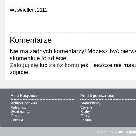
Wyświetleń: 2111
Komentarze
Nie ma żadnych komentarzy! Możesz być pierws
skomentuje to zdjęcie.
Zaloguj się
lub
załóż konto
jeśli jeszcze nie ma
zdjęcie!
Auto
Pasjonaci
Auto
Społeczność
Polityka cookies
Samochody
Patronaty
Galerie
Wspieramy
Kluby
O nas
Firmy
Kontakt
Forum
Copyright ©
AutoPasjona