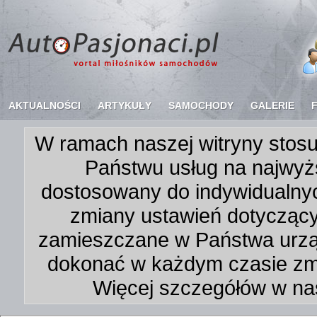
AKTUALNOŚCI
ARTYKUŁY
SAMOCHODY
GALERIE
W ramach naszej witryny stosu
Państwu usług na najwyż
dostosowany do indywidualnyc
zmiany ustawień dotycząc
zamieszczane w Państwa urz
dokonać w każdym czasie zmi
Więcej szczegółów w na