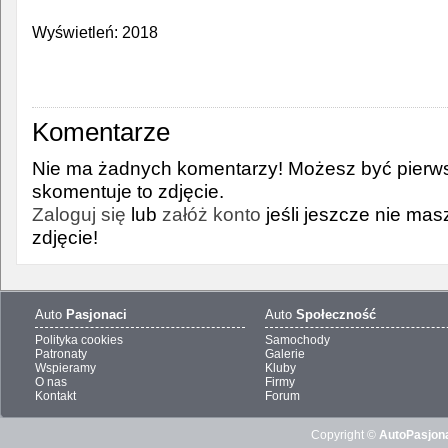
Wyświetleń: 2018
Komentarze
Nie ma żadnych komentarzy! Możesz być pierws
skomentuje to zdjęcie.
Zaloguj się
lub
załóż konto
jeśli jeszcze nie ma
zdjęcie!
Auto
Pasjonaci
Auto
Społeczność
Polityka cookies
Samochody
Patronaty
Galerie
Wspieramy
Kluby
O nas
Firmy
Kontakt
Forum
Copyright ©
AutoPasjona