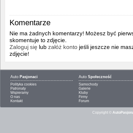
Komentarze
Nie ma żadnych komentarzy! Możesz być pierws
skomentuje to zdjęcie.
Zaloguj się
lub
załóż konto
jeśli jeszcze nie ma
zdjęcie!
Auto
Pasjonaci
Auto
Społeczność
Polityka cookies
Samochody
Patronaty
Galerie
Wspieramy
Kluby
O nas
Firmy
Kontakt
Forum
Copyright ©
AutoPasjona