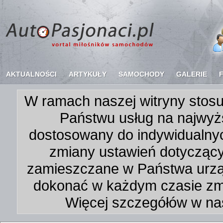
AKTUALNOŚCI
ARTYKUŁY
SAMOCHODY
GALERIE
W ramach naszej witryny stosu
Państwu usług na najwyż
dostosowany do indywidualnyc
zmiany ustawień dotycząc
zamieszczane w Państwa urz
dokonać w każdym czasie zmi
Więcej szczegółów w na