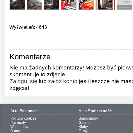
Wyświetleń: 4643
Komentarze
Nie ma żadnych komentarzy! Możesz być pierws
skomentuje to zdjęcie.
Zaloguj się
lub
załóż konto
jeśli jeszcze nie ma
zdjęcie!
Auto
Pasjonaci
Auto
Społeczność
Polityka cookies
Samochody
Patronaty
Galerie
Wspieramy
Kluby
O nas
Firmy