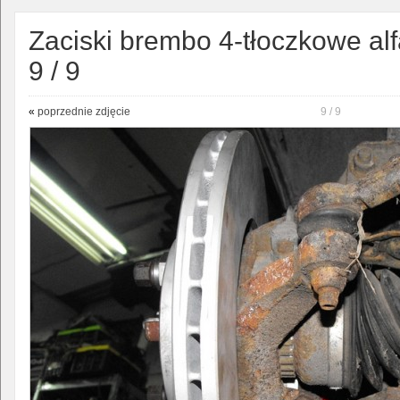
Zaciski brembo 4-tłoczkowe alf
9 / 9
«
poprzednie zdjęcie
9 / 9