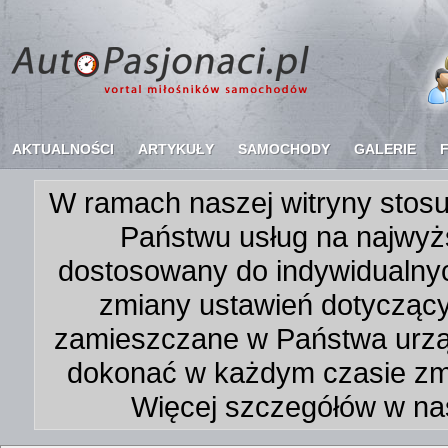
AKTUALNOŚCI
ARTYKUŁY
SAMOCHODY
GALERIE
W ramach naszej witryny stosu
Państwu usług na najwyż
dostosowany do indywidualnyc
zmiany ustawień dotycząc
zamieszczane w Państwa urz
dokonać w każdym czasie zmi
Więcej szczegółów w na