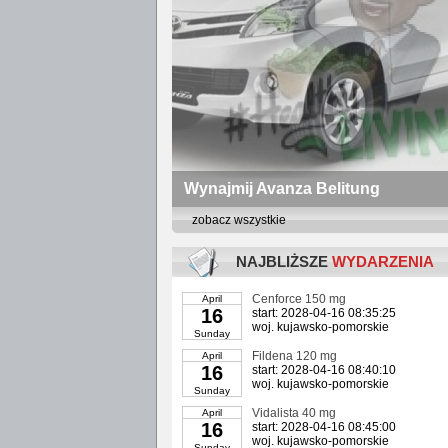
Wynajmij Avanza Belitung
Toyota All New Avanza, Pojemność: 0.8, Moc: 9
zobacz wszystkie
Zamieścił: travel belitung
NAJBLIŻSZE
WYDARZENIA
Cenforce 150 mg
April
16
start: 2028-04-16 08:35:25
woj. kujawsko-pomorskie
Sunday
Fildena 120 mg
April
16
start: 2028-04-16 08:40:10
woj. kujawsko-pomorskie
Sunday
Vidalista 40 mg
April
16
start: 2028-04-16 08:45:00
woj. kujawsko-pomorskie
Sunday