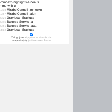
-mmoexp-highlights-a-beauti
-mmo-with-u
MirabelConnell
:
mmoexp
10:08
MirabelConnell
:
aion
10:57
Grayluca
:
Grayluca
33:26
Bartess-Serwis
:
a
39:45
Bartess-Serwis
:
aaa
39:51
Grayluca
:
Grayluca
54:12
Zaloguj się
aby pisać w shoutboxie,
zarejestruj się
jeśli nie masz konta.