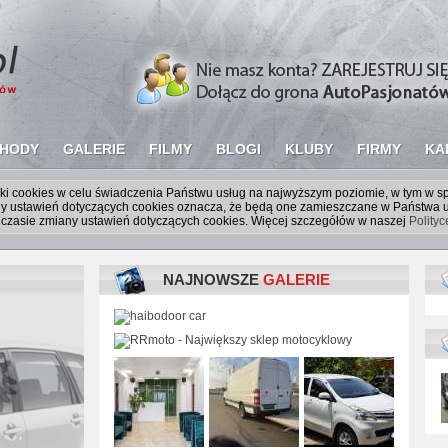
HODY
GALERIE
FILMY
BLOGI
KLUBY
FIRMY
KA
liki cookies w celu świadczenia Państwu usług na najwyższym poziomie, w tym w 
iany ustawień dotyczących cookies oznacza, że będą one zamieszczane w Państw
czasie zmiany ustawień dotyczących cookies. Więcej szczegółów w naszej
Polity
NAJNOWSZE
GALERIE