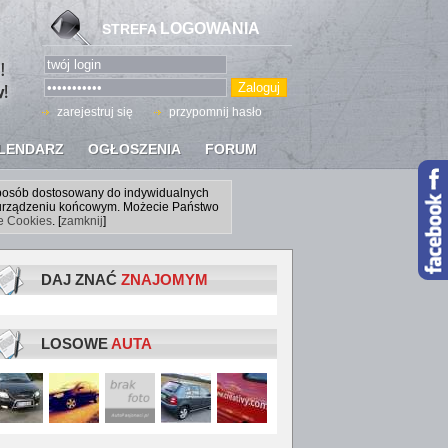
LOGOWANIA
STREFA
zarejestruj się
przypomnij hasło
LENDARZ
OGŁOSZENIA
FORUM
sposób dostosowany do indywidualnych
a urządzeniu końcowym. Możecie Państwo
ce Cookies
. [
zamknij
]
DAJ ZNAĆ
ZNAJOMYM
LOSOWE
AUTA