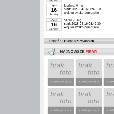
Iverheal 6 mg
April
16
start: 2028-04-16 08:45:10
woj. kujawsko-pomorskie
Sunday
Vilitra 20 mg
April
16
start: 2028-04-16 08:45:30
woj. kujawsko-pomorskie
Sunday
przejdź do kalendarza wydarzeń
NAJNOWSZE
FIRMY