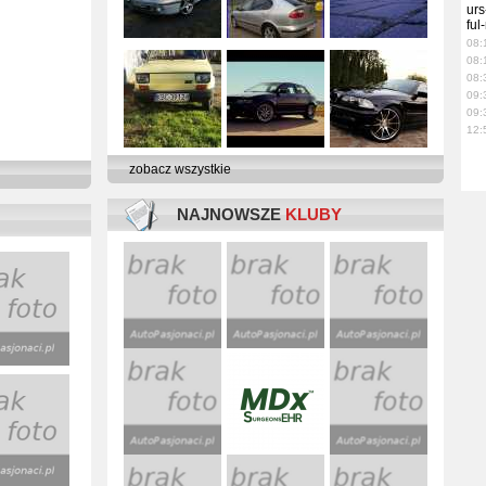
urs
ful
08:
08:
08:
09:
09:
12:
zobacz wszystkie
NAJNOWSZE
KLUBY