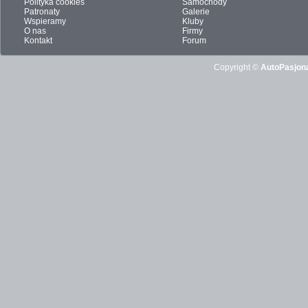
Polityka cookies
Samochody
Patronaty
Galerie
Wspieramy
Kluby
O nas
Firmy
Kontakt
Forum
Copyright ©
AutoPasjona