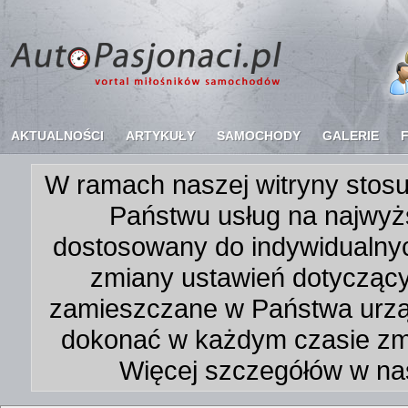
AKTUALNOŚCI
ARTYKUŁY
SAMOCHODY
GALERIE
W ramach naszej witryny stosu
Państwu usług na najwyż
dostosowany do indywidualnyc
zmiany ustawień dotycząc
zamieszczane w Państwa urz
dokonać w każdym czasie zmi
Więcej szczegółów w na