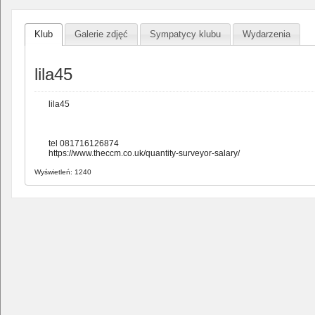
Klub
Galerie zdjęć
Sympatycy klubu
Wydarzenia
lila45
lila45
tel 081716126874
https://www.theccm.co.uk/quantity-surveyor-salary/
Wyświetleń: 1240