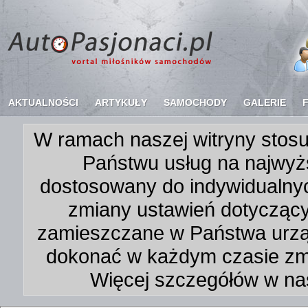
AKTUALNOŚCI
ARTYKUŁY
SAMOCHODY
GALERIE
W ramach naszej witryny stosu
Państwu usług na najwyż
dostosowany do indywidualnyc
zmiany ustawień dotycząc
zamieszczane w Państwa urz
dokonać w każdym czasie zmi
Więcej szczegółów w na