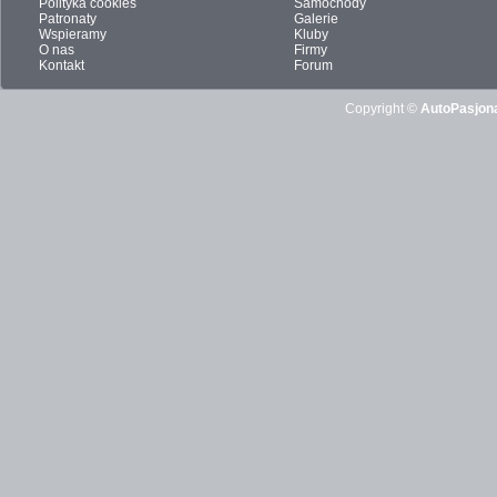
Polityka cookies
Samochody
Patronaty
Galerie
Wspieramy
Kluby
O nas
Firmy
Kontakt
Forum
Copyright ©
AutoPasjona