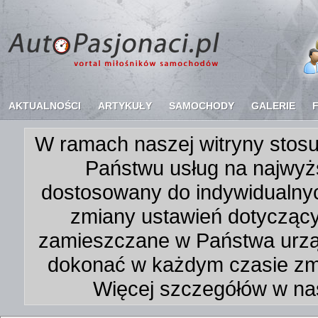
AKTUALNOŚCI
ARTYKUŁY
SAMOCHODY
GALERIE
W ramach naszej witryny stosu
Państwu usług na najwyż
dostosowany do indywidualnyc
zmiany ustawień dotycząc
zamieszczane w Państwa urz
dokonać w każdym czasie zmi
Więcej szczegółów w na