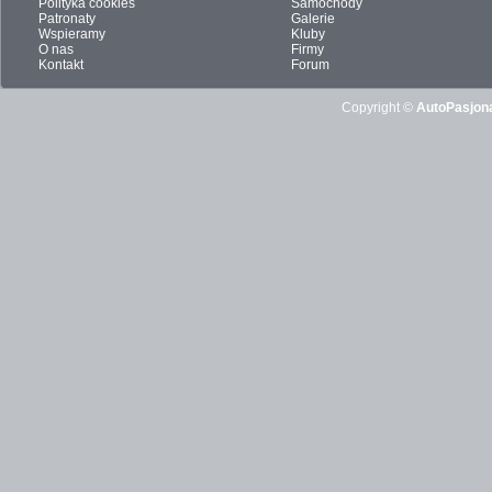
Polityka cookies
Samochody
Patronaty
Galerie
Wspieramy
Kluby
O nas
Firmy
Kontakt
Forum
Copyright ©
AutoPasjona