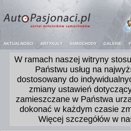
AKTUALNOŚCI
ARTYKUŁY
SAMOCHODY
GALERIE
W ramach naszej witryny stosu
Państwu usług na najwyż
dostosowany do indywidualnyc
zmiany ustawień dotycząc
zamieszczane w Państwa urz
dokonać w każdym czasie zmi
Więcej szczegółów w na