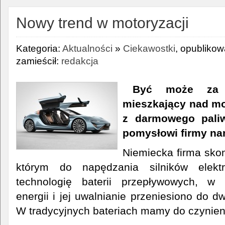
Nowy trend w motoryzacji
Kategoria:
Aktualności
»
Ciekawostki
, opubliko
zamieścił:
redakcja
Być może za k
mieszkający nad mo
z darmowego paliw
pomysłowi firmy n
Niemiecka firma sko
którym do napędzania silników elekt
technologię baterii przepływowych, w 
energii i jej uwalnianie przeniesiono do dw
W tradycyjnych bateriach mamy do czynieni