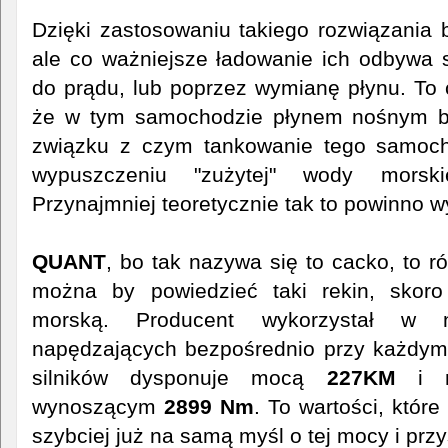
Dzięki zastosowaniu takiego rozwiązania b
ale co ważniejsze ładowanie ich odbywa 
do prądu, lub poprzez wymianę płynu. To c
że w tym samochodzie płynem nośnym 
związku z czym tankowanie tego samoc
wypuszczeniu "zużytej" wody morski
Przynajmniej teoretycznie tak to powinno 
QUANT
, bo tak nazywa się to cacko, to ró
można by powiedzieć taki rekin, skor
morską. Producent wykorzystał w 
napędzających bezpośrednio przy każdym 
silników dysponuje mocą
227KM
i m
wynoszącym
2899 Nm
. To wartości, które
szybciej już na samą myśl o tej mocy i prz