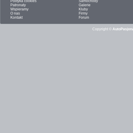
Polityka cookies
Samochody
Patronaty
Galerie
Wspieramy
Kluby
O nas
Firmy
Kontakt
Forum
Copyright ©
AutoPasjona