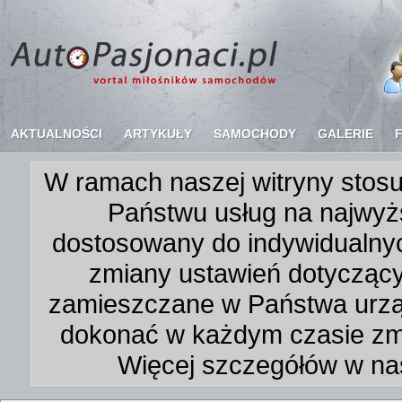
AKTUALNOŚCI
ARTYKUŁY
SAMOCHODY
GALERIE
W ramach naszej witryny stosu
Państwu usług na najwyż
dostosowany do indywidualnyc
zmiany ustawień dotycząc
zamieszczane w Państwa urz
dokonać w każdym czasie zmi
Więcej szczegółów w na