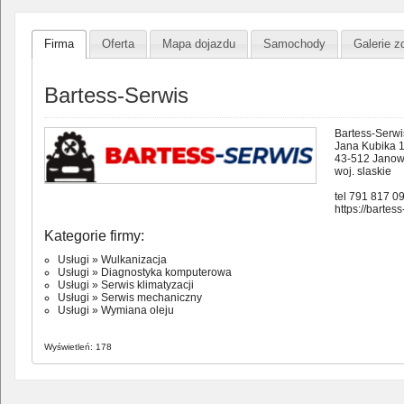
Firma
Oferta
Mapa dojazdu
Samochody
Galerie z
Bartess-Serwis
Bartess-Serwi
Jana Kubika 
43-512 Janow
woj. slaskie
tel 791 817 0
https://bartess
Kategorie firmy:
Usługi
»
Wulkanizacja
Usługi
»
Diagnostyka komputerowa
Usługi
»
Serwis klimatyzacji
Usługi
»
Serwis mechaniczny
Usługi
»
Wymiana oleju
Wyświetleń: 178