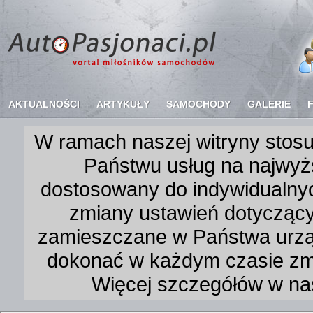
AKTUALNOŚCI
ARTYKUŁY
SAMOCHODY
GALERIE
W ramach naszej witryny stosu
Państwu usług na najwyż
dostosowany do indywidualnyc
zmiany ustawień dotycząc
zamieszczane w Państwa urz
dokonać w każdym czasie zmi
Więcej szczegółów w na