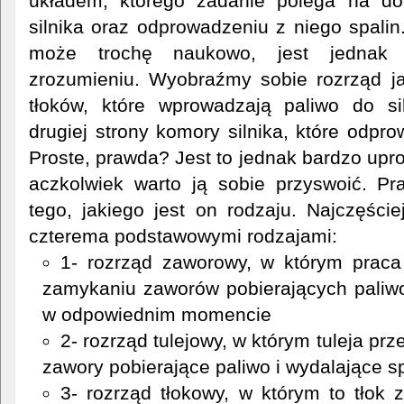
układem, którego zadanie polega na do
silnika oraz odprowadzeniu z niego spalin
może trochę naukowo, jest jednak
zrozumieniu. Wyobraźmy sobie rozrząd j
tłoków, które wprowadzają paliwo do s
drugiej strony komory silnika, które odpro
Proste, prawda? Jest to jednak bardzo upr
aczkolwiek warto ją sobie przyswoić. Pr
tego, jakiego jest on rodzaju. Najczęśc
czterema podstawowymi rodzajami:
1- rozrząd zaworowy, w którym praca 
zamykaniu zaworów pobierających paliwo
w odpowiednim momencie
2- rozrząd tulejowy, w którym tuleja pr
zawory pobierające paliwo i wydalające s
3- rozrząd tłokowy, w którym to tłok 