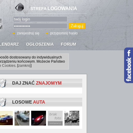
LOGOWANIA
STREFA
zarejestruj się
przypomnij hasło
LENDARZ
OGŁOSZENIA
FORUM
sposób dostosowany do indywidualnych
a urządzeniu końcowym. Możecie Państwo
ce Cookies
. [
zamknij
]
DAJ ZNAĆ
ZNAJOMYM
LOSOWE
AUTA