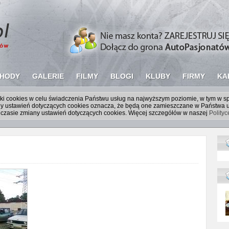
HODY
GALERIE
FILMY
BLOGI
KLUBY
FIRMY
KA
liki cookies w celu świadczenia Państwu usług na najwyższym poziomie, w tym w 
iany ustawień dotyczących cookies oznacza, że będą one zamieszczane w Państw
czasie zmiany ustawień dotyczących cookies. Więcej szczegółów w naszej
Polity