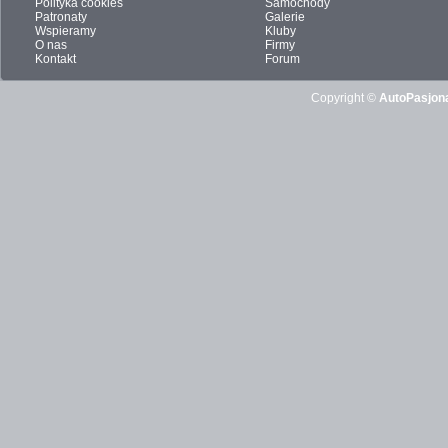
Polityka cookies
Samochody
Patronaty
Galerie
Wspieramy
Kluby
O nas
Firmy
Kontakt
Forum
Copyright ©
AutoPasjona