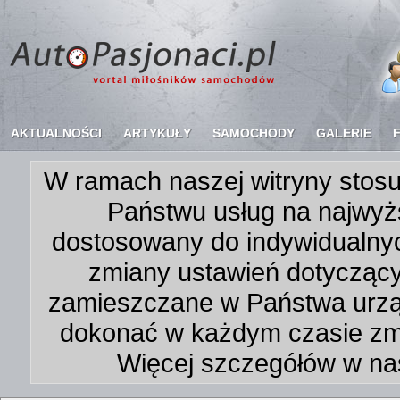
AKTUALNOŚCI
ARTYKUŁY
SAMOCHODY
GALERIE
W ramach naszej witryny stosu
Państwu usług na najwyż
dostosowany do indywidualnyc
zmiany ustawień dotycząc
zamieszczane w Państwa urz
dokonać w każdym czasie zmi
Więcej szczegółów w na