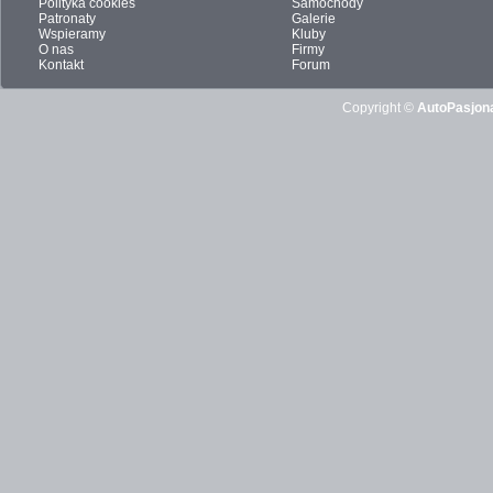
Polityka cookies
Samochody
Patronaty
Galerie
Wspieramy
Kluby
O nas
Firmy
Kontakt
Forum
Copyright ©
AutoPasjona