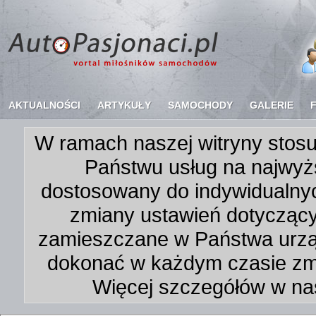
AKTUALNOŚCI
ARTYKUŁY
SAMOCHODY
GALERIE
W ramach naszej witryny stosu
Państwu usług na najwyż
dostosowany do indywidualnyc
zmiany ustawień dotycząc
zamieszczane w Państwa urz
dokonać w każdym czasie zmi
Więcej szczegółów w na