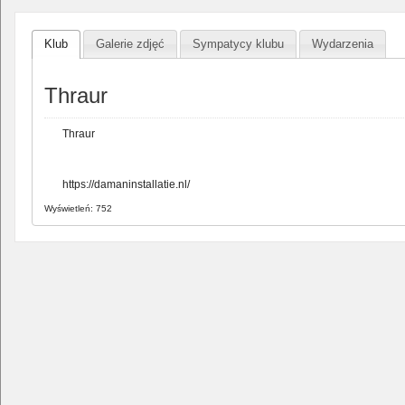
Klub
Galerie zdjęć
Sympatycy klubu
Wydarzenia
Thraur
Thraur
https://damaninstallatie.nl/
Wyświetleń: 752