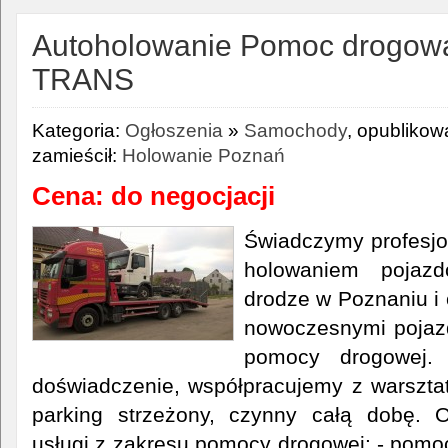
Autoholowanie Pomoc drogow
TRANS
Kategoria:
Ogłoszenia
»
Samochody
, opublikow
zamieścił:
Holowanie Poznań
Cena: do negocjacji
Świadczymy profesjo
holowaniem poja
drodze w Poznaniu i
nowoczesnymi pojaz
pomocy drogowej. 
doświadczenie, współpracujemy z warszta
parking strzeżony, czynny całą dobę. 
usługi z zakresu pomocy drogowej: - pomoc