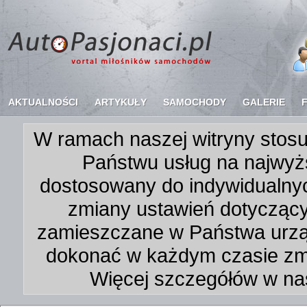
AKTUALNOŚCI
ARTYKUŁY
SAMOCHODY
GALERIE
W ramach naszej witryny stosu
Państwu usług na najwyż
dostosowany do indywidualnyc
zmiany ustawień dotycząc
zamieszczane w Państwa urz
dokonać w każdym czasie zmi
Więcej szczegółów w na