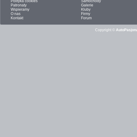
Polityka cookies
Samochody
Patronaty
Galerie
Wspieramy
Kluby
O nas
Firmy
Kontakt
Forum
Copyright ©
AutoPasjona