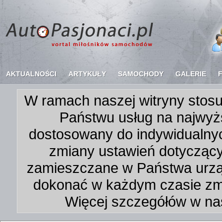
AKTUALNOŚCI
ARTYKUŁY
SAMOCHODY
GALERIE
W ramach naszej witryny stosu
Państwu usług na najwyż
dostosowany do indywidualnyc
zmiany ustawień dotycząc
zamieszczane w Państwa urz
dokonać w każdym czasie zmi
Więcej szczegółów w na