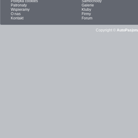
Polityka cookies
Samochody
Patronaty
Galerie
Wspieramy
Kluby
O nas
Firmy
Kontakt
Forum
Copyright ©
AutoPasjona