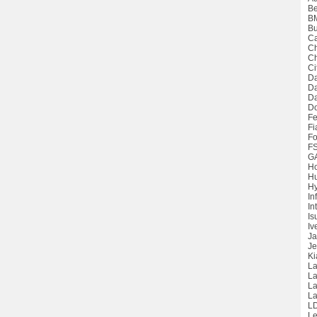
Be
B
Bu
Ca
Ch
Ch
Ci
Da
D
Da
D
Fe
Fi
Fo
F
G
H
H
Hy
Inf
Int
Is
Iv
Ja
Je
Ki
La
La
L
La
L
Le