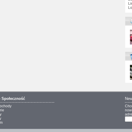
Li
Lo
o
Społeczność
New
ochody
Chc
rie
nowo
y
adre
y
um