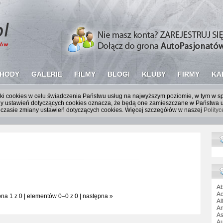
HODY
GALERIE
FILMY
BLOGI
KLUBY
FIRMY
KA
liki cookies w celu świadczenia Państwu usług na najwyższym poziomie, w tym w 
iany ustawień dotyczących cookies oznacza, że będą one zamieszczane w Państw
czasie zmiany ustawień dotyczących cookies. Więcej szczegółów w naszej
Polity
Ab
Ac
ona 1 z 0 | elementów 0–0 z 0 | następna »
Al
An
As
Au