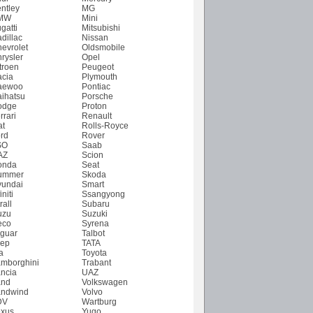
ntley
MG
MW
Mini
gatti
Mitsubishi
dillac
Nissan
evrolet
Oldsmobile
rysler
Opel
troen
Peugeot
cia
Plymouth
aewoo
Pontiac
ihatsu
Porsche
odge
Proton
rrari
Renault
at
Rolls-Royce
rd
Rover
SO
Saab
AZ
Scion
onda
Seat
ummer
Skoda
undai
Smart
initi
Ssangyong
rall
Subaru
uzu
Suzuki
eco
Syrena
guar
Talbot
ep
TATA
a
Toyota
mborghini
Trabant
ncia
UAZ
and
Volkswagen
ndwind
Volvo
DV
Wartburg
xus
Yugo