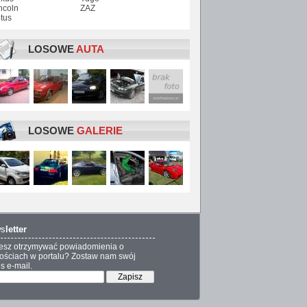
ncoln
ZAZ
tus
LOSOWE
AUTA
LOSOWE
GALERIE
s
letter
esz otrzymywać powiadomienia o
ściach w portalu? Zostaw nam swój
s e-mail.