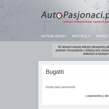
AKTUALNOŚCI
ARTYKUŁY
SAMOC
W ramach naszej witryny stosujemy p
potrzeb. Korzystanie z witryny bez zm
dokonać w każdym 
Bugatti
Dodaj swój samochód
« poprzednia | str