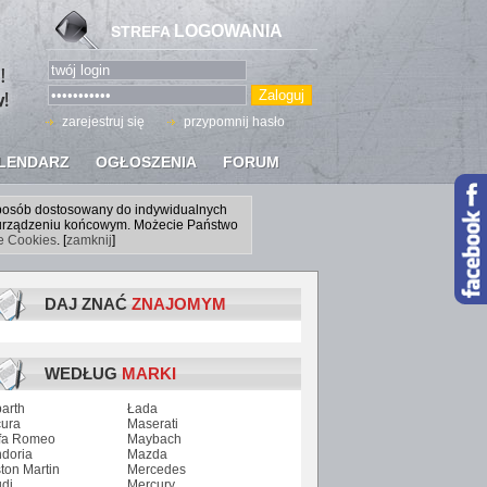
LOGOWANIA
STREFA
zarejestruj się
przypomnij hasło
LENDARZ
OGŁOSZENIA
FORUM
sposób dostosowany do indywidualnych
a urządzeniu końcowym. Możecie Państwo
ce Cookies
. [
zamknij
]
DAJ ZNAĆ
ZNAJOMYM
WEDŁUG
MARKI
arth
Łada
ura
Maserati
fa Romeo
Maybach
doria
Mazda
ton Martin
Mercedes
di
Mercury