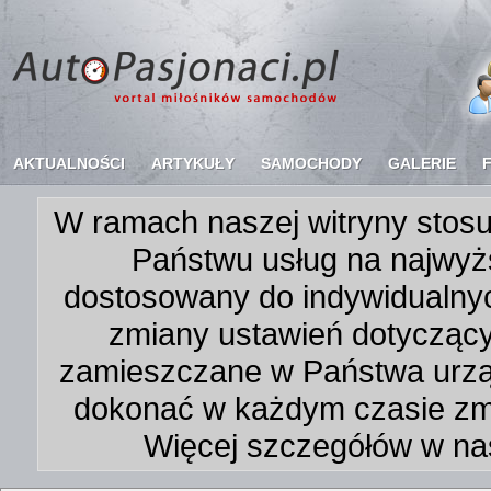
AKTUALNOŚCI
ARTYKUŁY
SAMOCHODY
GALERIE
W ramach naszej witryny stosu
Państwu usług na najwyż
dostosowany do indywidualnyc
zmiany ustawień dotycząc
zamieszczane w Państwa urz
dokonać w każdym czasie zmi
Więcej szczegółów w na