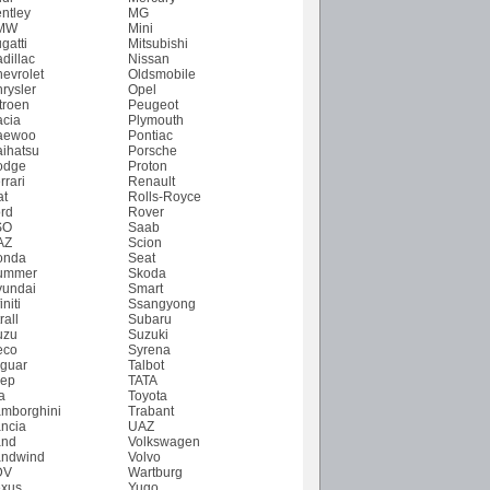
ntley
MG
MW
Mini
gatti
Mitsubishi
dillac
Nissan
evrolet
Oldsmobile
rysler
Opel
troen
Peugeot
cia
Plymouth
aewoo
Pontiac
ihatsu
Porsche
odge
Proton
rrari
Renault
at
Rolls-Royce
rd
Rover
SO
Saab
AZ
Scion
onda
Seat
ummer
Skoda
undai
Smart
initi
Ssangyong
rall
Subaru
uzu
Suzuki
eco
Syrena
guar
Talbot
ep
TATA
a
Toyota
mborghini
Trabant
ncia
UAZ
and
Volkswagen
ndwind
Volvo
DV
Wartburg
xus
Yugo