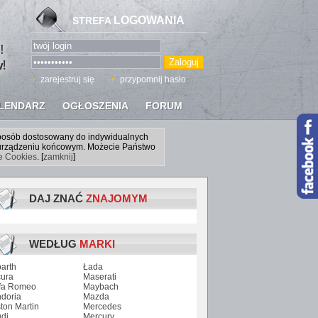
LOGOWANIA
STREFA
zarejestruj się
przypomnij hasło
LENDARZ
OGŁOSZENIA
FORUM
sposób dostosowany do indywidualnych
a urządzeniu końcowym. Możecie Państwo
ce Cookies
. [
zamknij
]
DAJ ZNAĆ
ZNAJOMYM
WEDŁUG
MARKI
arth
Łada
ura
Maserati
fa Romeo
Maybach
doria
Mazda
ton Martin
Mercedes
di
Mercury