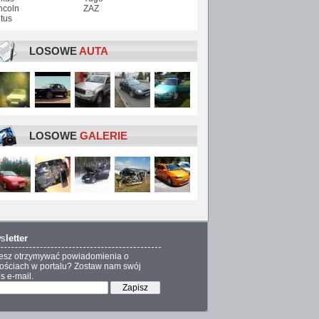
ncoln
ZAZ
tus
LOSOWE
AUTA
LOSOWE
GALERIE
s
letter
esz otrzymywać powiadomienia o
ściach w portalu? Zostaw nam swój
s e-mail.