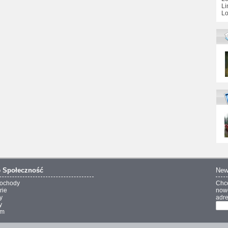
Li
Lo
o
Społeczność
New
ochody
Chc
rie
nowo
y
adre
y
um