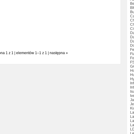
Be
B
Bu
Ca
Ch
Ch
Ci
Da
D
Da
D
Fe
ona 1 z 1 | elementów 1–1 z 1 | następna »
Fi
Fo
F
G
H
H
Hy
Inf
Int
Is
Iv
Ja
Je
Ki
La
La
L
La
L
Le