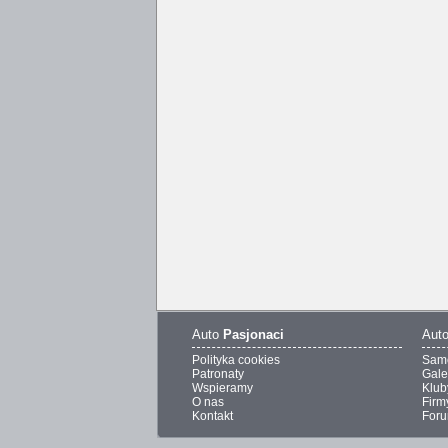
Auto
Pasjonaci
Aut
Polityka cookies
Sam
Patronaty
Gale
Wspieramy
Klub
O nas
Firm
Kontakt
For