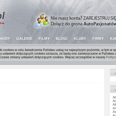
HODY
GALERIE
FILMY
BLOGI
KLUBY
FIRMY
KA
liki cookies w celu świadczenia Państwu usług na najwyższym poziomie, w tym w 
iany ustawień dotyczących cookies oznacza, że będą one zamieszczane w Państw
czasie zmiany ustawień dotyczących cookies. Więcej szczegółów w naszej
Polity
Ab
Ac
Al
An
As
Au