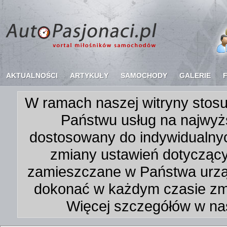
AKTUALNOŚCI
ARTYKUŁY
SAMOCHODY
GALERIE
W ramach naszej witryny stosu
Państwu usług na najwyż
dostosowany do indywidualnyc
zmiany ustawień dotycząc
zamieszczane w Państwa urz
dokonać w każdym czasie zmi
Więcej szczegółów w na