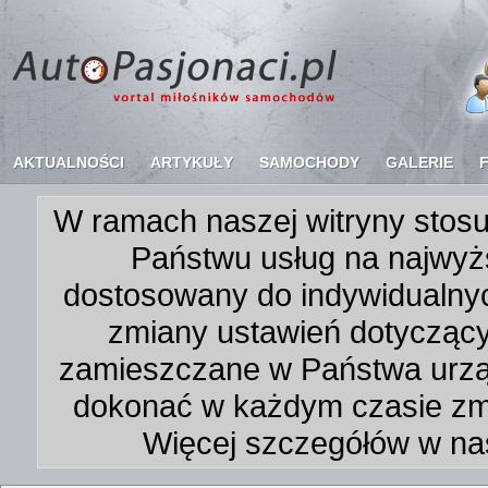
AKTUALNOŚCI
ARTYKUŁY
SAMOCHODY
GALERIE
W ramach naszej witryny stosu
Państwu usług na najwyż
dostosowany do indywidualnyc
zmiany ustawień dotycząc
zamieszczane w Państwa urz
dokonać w każdym czasie zmi
Więcej szczegółów w na