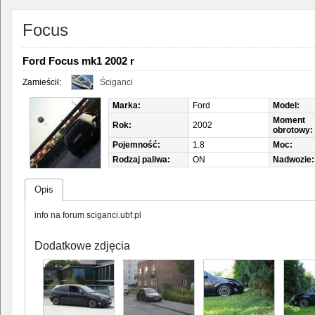
Focus
Ford Focus mk1 2002 r
Zamieścił:
Ściganci
Marka:
Ford
Model:
Moment
Rok:
2002
obrotowy:
Pojemność:
1.8
Moc:
Rodzaj paliwa:
ON
Nadwozie:
Opis
info na forum sciganci.ubf.pl
Dodatkowe zdjęcia