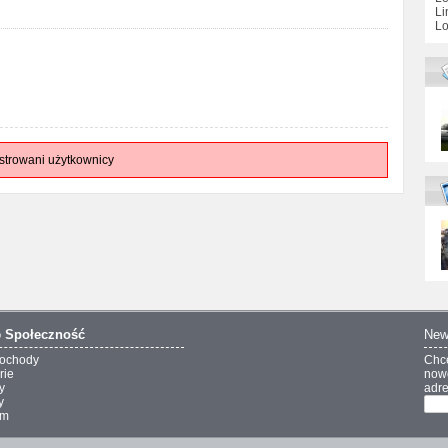
Li
Lo
strowani użytkownicy
o
Społeczność
New
ochody
Chc
rie
nowo
y
adre
y
um