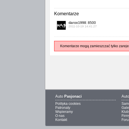
Komentarze
darox1998
: 8500
2011-10-19 14:41:27
Komentarze mogą zamieszczać tylko zareje
Auto
Pasjonaci
Aut
Polityka cookies
Sam
Patronaty
Gale
Wspieramy
Klub
O nas
Firm
Kontakt
For