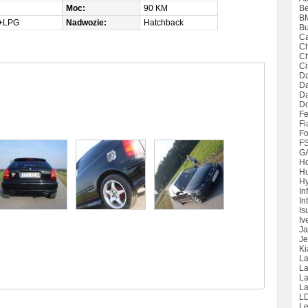
Moc:
90 KM
Be
B
+LPG
Nadwozie:
Hatchback
Bu
Ca
Ch
Ch
Ci
Da
D
Da
D
Fe
Fi
Fo
F
G
H
H
Hy
Inf
Int
Is
Iv
Ja
Je
Ki
La
La
L
La
L
Le