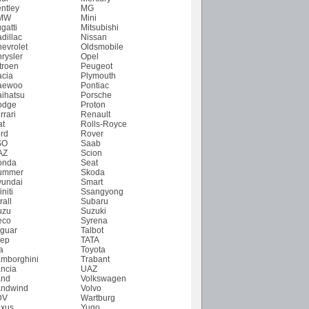
ntley
MG
MW
Mini
gatti
Mitsubishi
dillac
Nissan
evrolet
Oldsmobile
rysler
Opel
troen
Peugeot
cia
Plymouth
aewoo
Pontiac
ihatsu
Porsche
odge
Proton
rrari
Renault
at
Rolls-Royce
rd
Rover
SO
Saab
AZ
Scion
onda
Seat
ummer
Skoda
undai
Smart
initi
Ssangyong
rall
Subaru
uzu
Suzuki
eco
Syrena
guar
Talbot
ep
TATA
a
Toyota
mborghini
Trabant
ncia
UAZ
and
Volkswagen
ndwind
Volvo
DV
Wartburg
xus
Yugo