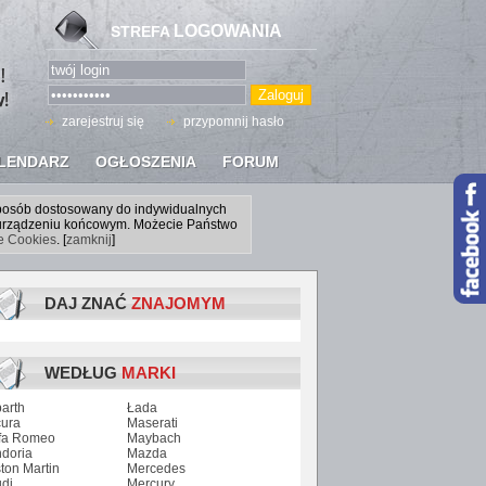
LOGOWANIA
STREFA
zarejestruj się
przypomnij hasło
LENDARZ
OGŁOSZENIA
FORUM
sposób dostosowany do indywidualnych
a urządzeniu końcowym. Możecie Państwo
ce Cookies
. [
zamknij
]
DAJ ZNAĆ
ZNAJOMYM
WEDŁUG
MARKI
arth
Łada
ura
Maserati
fa Romeo
Maybach
doria
Mazda
ton Martin
Mercedes
di
Mercury