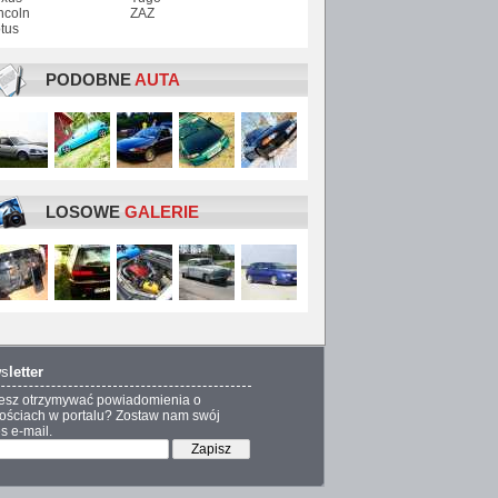
ncoln
ZAZ
tus
PODOBNE
AUTA
LOSOWE
GALERIE
s
letter
esz otrzymywać powiadomienia o
ściach w portalu? Zostaw nam swój
s e-mail.