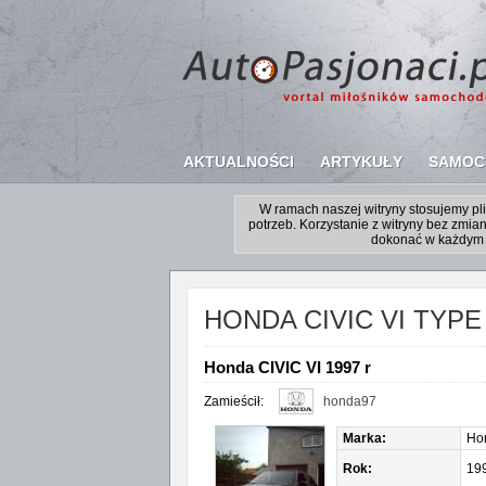
AKTUALNOŚCI
ARTYKUŁY
SAMOC
W ramach naszej witryny stosujemy p
potrzeb. Korzystanie z witryny bez zm
dokonać w każdym 
HONDA CIVIC VI TYPE
Honda CIVIC VI 1997 r
Zamieścił:
honda97
Marka:
Ho
Rok:
19