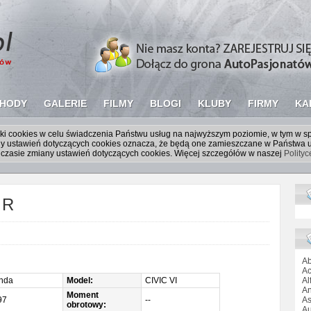
HODY
GALERIE
FILMY
BLOGI
KLUBY
FIRMY
KA
liki cookies w celu świadczenia Państwu usług na najwyższym poziomie, w tym w 
iany ustawień dotyczących cookies oznacza, że będą one zamieszczane w Państw
czasie zmiany ustawień dotyczących cookies. Więcej szczegółów w naszej
Polity
 R
Ab
Ac
nda
Model:
CIVIC VI
Al
An
Moment
97
--
As
obrotowy:
Au