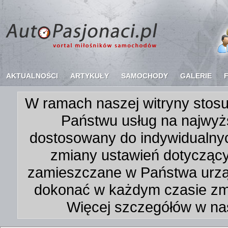
AKTUALNOŚCI
ARTYKUŁY
SAMOCHODY
GALERIE
W ramach naszej witryny stosu
Państwu usług na najwyż
dostosowany do indywidualnyc
zmiany ustawień dotycząc
zamieszczane w Państwa urz
dokonać w każdym czasie zmi
Więcej szczegółów w na